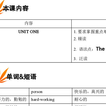
UNITONE
1.
要求掌握重点单词和词组；
2.
精读
TheDefiniteArticle
2.
语法点：
3.
泛读
单词&短语
person
cheerful
快乐的，高兴的
hard-working
patient
耐心的
smart
probably
很可能
forget
smell
气味
care
miss
想念，怀念
joke
laugh
笑
remain
strict
严格的，严厉的
encourage
support
支持
successful
member
成员
paragraph