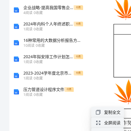
Unit1
企业战略-提高我国零售企业竞争力的若干建议
付费
4
阅读
0
收藏
同
2024年内科个人年终述职报告
付费
1
阅读
0
收藏
步
16种常用的大数据分析报告方法汇总情况
10
阅读
0
收藏
讲
2024年拟安排工作计划怎么写(通用12篇)
付费
义
人
1
阅读
0
收藏
工作努力的，勤勉的
2023-2024学年度北京市西城区育才学校物理八年级下册从粒子到宇宙章节练习试卷（含答案详解版）
教
付费
聪明的，机敏的
1
阅读
0
收藏
忘记
师
压力管道设计程序文件
付费
照顾，照料
1
阅读
0
收藏
玩笑
版
仍然是，保持不变
复制全文
(001)
鼓励
获得成功的
全屏阅读
SHAPE
段落