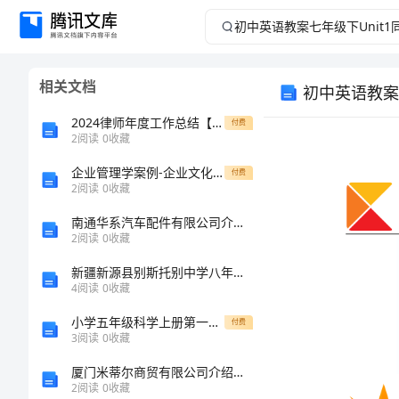
初
中
相关文档
初中英语教案七
英
2024律师年度工作总结【多篇】
付费
语
2
阅读
0
收藏
企业管理学案例-企业文化的重要性——海尔集团
教
付费
2
阅读
0
收藏
案
南通华系汽车配件有限公司介绍企业发展分析报告
2
阅读
0
收藏
七
新疆新源县别斯托别中学八年级数学上册《第12章 全等三角形》导学案（无答案）（新版）新人教版
4
阅读
0
收藏
年
小学五年级科学上册第一次月考考试卷及参考答案
付费
本课内容
级
3
阅读
0
收藏
厦门米蒂尔商贸有限公司介绍企业发展分析报告
下
2
阅读
0
收藏