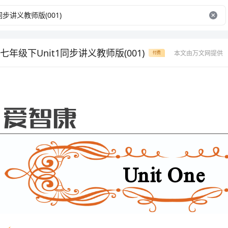
年级下Unit1同步讲义教师版(001)
本文由万文网提供
付费
UnitOne
内容
基本要求