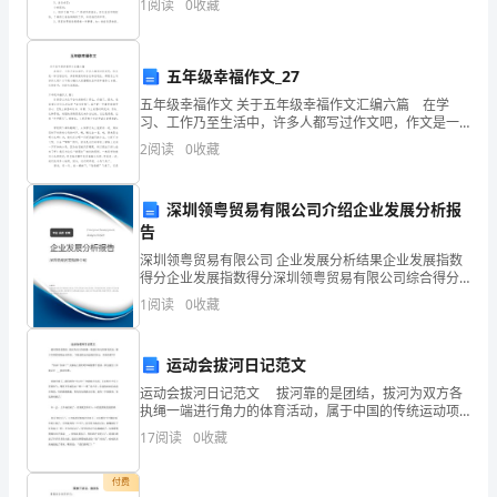
况
1
阅读
0
收藏
的活动进行书面的计划。优秀的活动方案都具备一些什
么
如
五年级幸福作文_27
下：
五年级幸福作文 关于五年级幸福作文汇编六篇 在学
七
习、工作乃至生活中，许多人都写过作文吧，作文是一
种言语活动，具有高度的综合性和创造性。那要怎么写
5.笑笑上次称体重有千克，这次
2
阅读
0
收藏
好作文呢？以下是小编为大家整理的五年级幸福作文6
月
篇，
份
深圳领粤贸易有限公司介绍企业发展分析报
告
元，
深圳领粤贸易有限公司 企业发展分析结果企业发展指数
8
得分企业发展指数得分深圳领粤贸易有限公司综合得分
说明：企业发展指数根据企业规模、企业创新、企业风
1
阅读
0
收藏
月
险、企业活力四个维度对企业发展情况进行评价。该企
业的
份
运动会拔河日记范文
元。
运动会拔河日记范文 拔河靠的是团结，拔河为双方各
执绳一端进行角力的体育活动，属于中国的传统运动项
目。下面是的运动会拔河日记，欢迎来参考！ “加油！
（1）
17
阅读
0
收藏
加油！”大操场上的欢呼声响彻整个校园。原先我们
估
1
付费