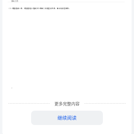
级
教
精品文档
案
下
数
学
书
应
更多完整内容
3.机灵狗上次称体重是千克，这次是千克。机灵狗的体重
用
继续阅读