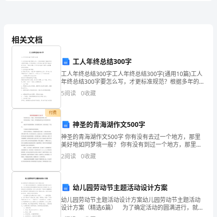
题
1.
淘
（2）两个月的
相关文档
气
工人年终总结300字
家
工人年终总结300字工人年终总结300字(通用10篇)工人
年终总结300字要怎么写，才更标准规范？根据多年的文
两
秘写作经验，参考优秀的工人年终总结300字样本能让你
5
阅读
0
收藏
事半功倍，下面分享【工人年终总结3
个
付费
月
神圣的青海湖作文500字
的
神圣的青海湖作文500字 你有没有去过一个地方，那里
美好地如同梦境一般？ 你有没有到过一个地方，那里能
水
唤起你对这个世界的所有回忆？ 我也许不知道你的答
2
阅读
0
收藏
案，但在我的生命中，
电
费
幼儿园劳动节主题活动设计方案
（1）小黑鹿高多少米
幼儿园劳动节主题活动设计方案幼儿园劳动节主题活动
情
设计方案（精选6篇） 为了确定活动的圆满进行，就需
要我们事先制定活动方案，活动方案是对具体将要进行