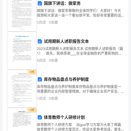
一
国旗下讲话：做家务
国旗下讲话：做家务尊敬的全体同学们：大家好！今天
估，
我想和大家谈一谈一个看似很平常、但却非常重要的话
题——做家务。“家务”这个词听起来可能比较无趣，甚至
5
阅读
0
收藏
50
让人感到烦恼。但是，家务工作实质上是我们生活的一
精品文档
部分
元
试用期新人述职报告文本
交
2023试用期新人述职报告文本 试用期新人述职报告（篇
水
1） 首先，我很感谢____在全球金融危机严重影响的情
况下，却给予了我们这些人工作的机会，让我们有锻炼
8
阅读
0
收藏
自己、展示才华、提高素质和发展的舞台。我想
费
付费
够
库存物品盘点与养护制度
吗
库存物品盘点与养护制度库存物品盘点与养护制度是一
项重要的企业内部管理措施，对于确保企业资产安全、
3.
提高库存管理水平具有重要意义。本文将从库存物品盘
1
阅读
0
收藏
点与养护制度的重要性、具体实施步骤以及相关注意事
机
项等方面
付费
灵
体育教师个人研修计划
狗
体育教师个人研修方案 出guo学习方案为大家了两篇
体育教师个人研修方案范文，欢迎大家参考阅读，更多