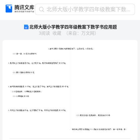
北
北师大版小学教学四年级教案下数学书应用题
师
北师大版小学教学四年级教案下数学书应用题
大
3
阅读
收藏
（
来自
：
万文网
）
版
小
学
教
学
四
年