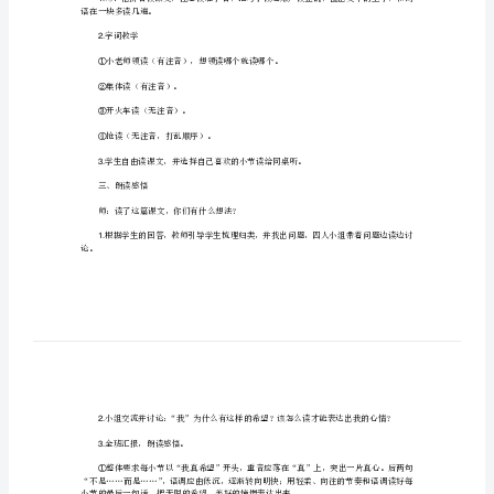
朗读感悟课文，背诵课文。
2.
望》
3.
教
动。
学
教学过程：
设
一、创设情境，导入
计
1.
第课《我真希望》。
17
二
年
板书课题，指导有感情读好课题。
2.
级
二、初读课文，认知生字
语
1.
文
语在一块多读几遍。
上
字词教学
2.