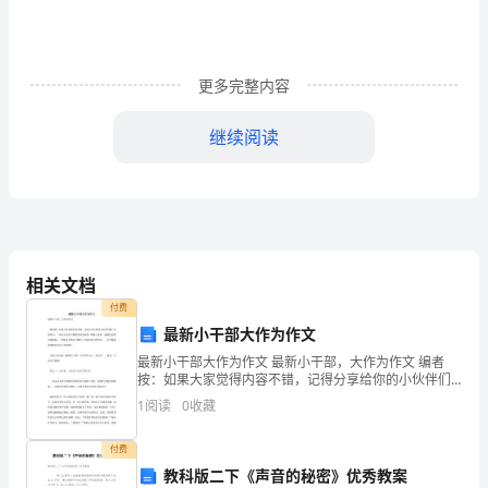
1.
认
更多完整内容
识
继续阅读
“希、
囱、
2.
而”
全班汇报，朗读感悟。
3.
等
相关文档
10
付费
个
最新小干部大作为作文
生
最新小干部大作为作文 最新小干部，大作为作文 编者
按：如果大家觉得内容不错，记得分享给你的小伙伴们
哦！内容简介：一双水灵灵的大眼睛忽闪忽闪的，眼睛
字，
1
阅读
0
收藏
上架着一副紫色的漂亮的眼镜，一张能说会唱的小嘴
巴，
会
付费
教科版二下《声音的秘密》优秀教案
写