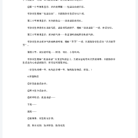
册
《我
②集体读（有注音）。
真
③开火车读（无注音）。
希
④抢读（无注音，打乱顺序）。
望》
教
3.
学
三、朗读感悟
设
师：读了这篇课文，你们有什么想法？
计
1.
教
论。
学
目
标：