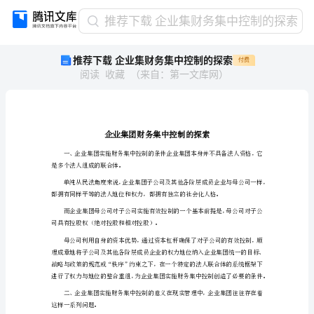
推
推荐下载 企业集财务集中控制的探索
荐
推荐下载 企业集财务集中控制的探索
付费
下
阅读
收藏
（
来自
：
第一文库网
）
载
企
业
集
财
务
集
是多个法人组成的联合体。