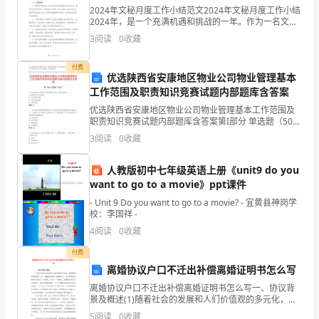
务部。
业
2024年文秘月度工作小结范文2024年文秘月度工作小结
2024年，是一个充满机遇和挑战的一年。作为一名文
集
秘，我在这一年里深入贯彻公司的各项政策和工作要
3
阅读
0
收藏
求，积极配合部门工作，努力做到“立足本职，服务全
团
付费
优选陕西省安康地区物业公司物业管理基本
序化。
本
工作范围及职责知识竞赛试题内部题库含答案
身
优选陕西省安康地区物业公司物业管理基本工作范围及
职责知识竞赛试题内部题库含答案第I部分 单选题（50
并
题）1. 物业服务企业财务决策包括筹资决策、投资决策
3
阅读
0
收藏
和( )。A: 固定资产折旧决策B: 成本控
不
之为财务总监制度。
人教版初中七年级英语上册《unit9 do you
具
want to go to a movie》ppt课件
备
- Unit 9 Do you want to go to a movie? - 宜黄县神岗学
校：李国祥 -
法
实可靠等责任。
4
阅读
0
收藏
人
付费
离婚协议户口不迁出补偿离婚证明书怎么写
资
离婚协议户口不迁出补偿离婚证明书怎么写一、协议背
景及概述(1)随着社会的发展和人们价值观的多元化，离
格，
婚现象在我国逐年上升。根据国家统计局数据显示，近
5
阅读
0
收藏