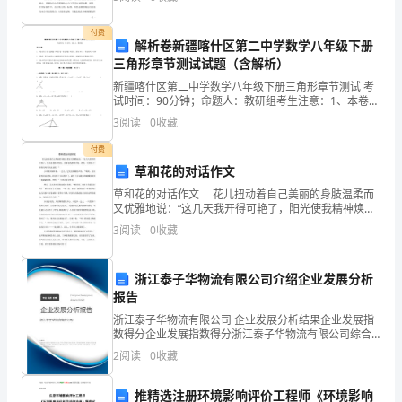
年来我国离婚率呈现逐年上升趋势，尤其在一线城市，
它
离婚
付费
是
解析卷新疆喀什区第二中学数学八年级下册
三角形章节测试试题（含解析）
多
新疆喀什区第二中学数学八年级下册三角形章节测试 考
试时间：90分钟；命题人：教研组考生注意：1、本卷分
个
各子公司的经营情况，及
第I卷（选择题）和第Ⅱ卷（非选择题）两部分，满分100
3
阅读
0
收藏
分，考试时间90分钟2、答卷前，考生务必用0
法
付费
人
草和花的对话作文
草和花的对话作文 花儿扭动着自己美丽的身肢温柔而
组
又优雅地说：“这几天我开得可艳了，阳光使我精神焕
发，雨露使我婀娜多姿。我呀，可舒服了！那你们呢？
成
3
阅读
0
收藏
快说说吧！” 小草侧耳倾听着，一会儿
的
浙江泰子华物流有限公司介绍企业发展分析
联
报告
浙江泰子华物流有限公司 企业发展分析结果企业发展指
合
数得分企业发展指数得分浙江泰子华物流有限公司综合
得分说明：企业发展指数根据企业规模、企业创新、企
体。
2
阅读
0
收藏
业风险、企业活力四个维度对企业发展情况进行评价。
该企
单
推精选注册环境影响评价工程师《环境影响