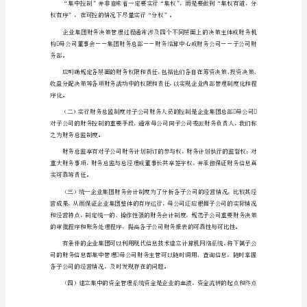
务
集
中
控
失去了存在的意义。
制
的
探
索
一、
企
的程度。
业
集