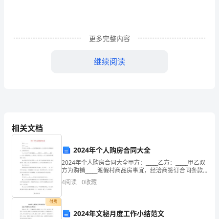
团
实
施
更多完整内容
财
继续阅读
务
集
内充分体现子公司的法人地位。
中
控
相关文档
销售、投资、分配等享有法定的经营权。
制
2024年个人购房合同大全
的
2024年个人购房合同大全甲方：_____乙方：_____甲乙双
条
方为购销_____渡假村商品房事宜，经洽商签订合同条款
如下，以便共同遵守。一、乙方向甲方购买座落在_____
4
阅读
0
收藏
渡假村_____组团内___
件
付费
企
2024年文秘月度工作小结范文