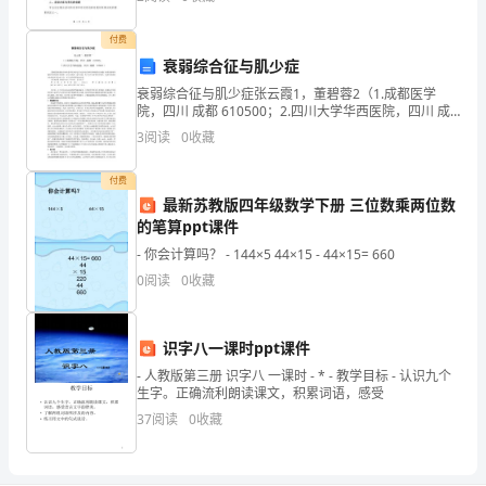
14COCO
分）
年里，我校学生社区服务活动取得了显著的成果，为社
2
区居民带
AB
1.
付费
衰弱综合征与肌少症
CD
下
衰弱综合征与肌少症张云霞1，董碧蓉2（1.成都医学
15
．下列液体不能导电的是
院，四川 成都 610500；2.四川大学华西医院，四川 成
列
都 610041）【摘要】衰弱综合征和老年肌少症是当今老
3
阅读
0
收藏
年医学研究领域的焦点问题，两者
关
付费
于
最新苏教版四年级数学下册 三位数乘两位数
2/9
的笔算ppt课件
物
- 你会计算吗？ - 144×5 44×15 - 44×15= 660
质
0
阅读
0
收藏
的
叙
识字八一课时ppt课件
- 人教版第三册 识字八 一课时 - * - 教学目标 - 认识九个
述
生字。正确流利朗读课文，积累词语，感受
中
37
阅读
0
收藏
中
考