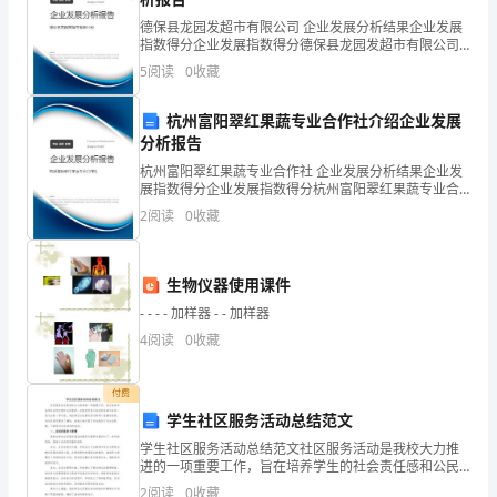
一
德保县龙园发超市有限公司 企业发展分析结果企业发展
个
指数得分企业发展指数得分德保县龙园发超市有限公司
综合得分说明：企业发展指数根据企业规模、企业创
5
阅读
0
收藏
正
新、企业风险、企业活力四个维度对企业发展情况进行
11.
下列物质中，不密封保存会变质的是
评价。
确
杭州富阳翠红果蔬专业合作社介绍企业发展
分析报告
12.
答
杭州富阳翠红果蔬专业合作社 企业发展分析结果企业发
种不同的原子。该化学反应的基本类型是
展指数得分企业发展指数得分杭州富阳翠红果蔬专业合
案，
作社综合得分说明：企业发展指数根据企业规模、企业
2
阅读
0
收藏
创新、企业风险、企业活力四个维度对企业发展情况进
每
行评
→
小
生物仪器使用课件
题
- - - - 加样器 - - 加样器
4
阅读
0
收藏
2
13.
+10
2
8
+9
分，
的是
付费
学生社区服务活动总结范文
共
AB
学生社区服务活动总结范文社区服务活动是我校大力推
40
CD
进的一项重要工作，旨在培养学生的社会责任感和公民
意识，并促进学生与社区的互动与合作。在过去的一学
2
阅读
0
收藏
．下列关于和的说法正确的是