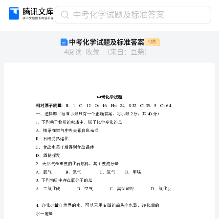
中
中考化学试题及标准答案
考
中考化学试题及标准答案
付费
化
4
阅读
收藏
（
来自
：
豆柴
）
学
试
题
及
标
中
准
相对原子质量：
答