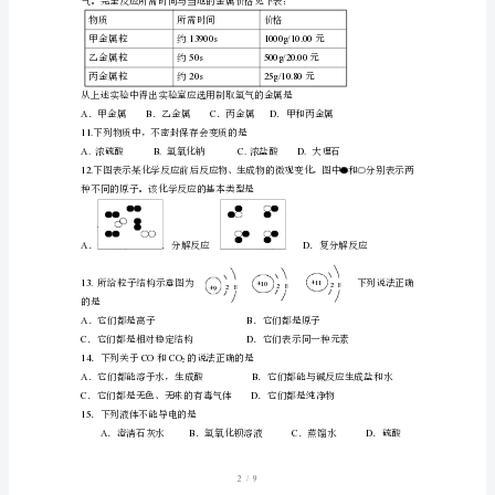
量：
H：
6.
下列化学实验操作正确的是
1
C：
12
7
．有关生活中化学知识的说法，错误的是
O：
16
C
．维生素、糖类是人体所需的营养素
Na：
D
24
8.
S
32
Cl
1/9
35．