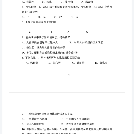
1.
下列关于物质
案
A
．镁条在空气中失去银白色光泽
中
B
．石蜡受热熔化
C
．食盐水蒸干后得到食盐晶体
考
D
．酒精挥发
化
2
．天然气是重要的化石燃料，其主要成分是
学
试
3.
下列物质中存在氧分子的是
题
相
对
4.
原
水一定是
子
质
素的化合价为