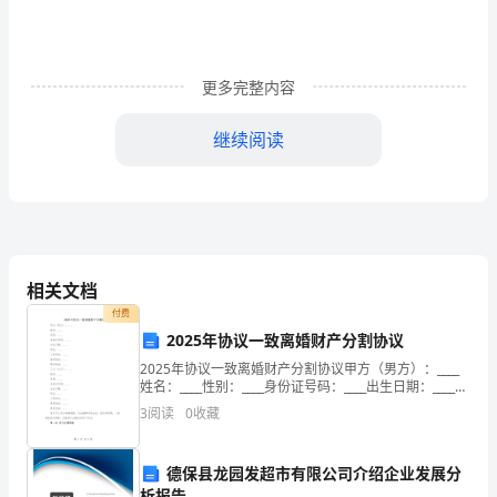
5
Cu
64
更多完整内容
一、
继续阅读
选
择
9
．下列物质的用途主要由化学性质决定的是
题
AB
（每
CD
相关文档
10.1g
道
付费
2025年协议一致离婚财产分割协议
小
2025年协议一致离婚财产分割协议甲方（男方）：____
物质
所需时间
题
姓名：____性别：____身份证号码：____出生日期：____职
甲金属粒
13900s
业：____工作单位：____通信地址：____联系电话：____乙
约
3
阅读
0
收藏
只
方（女方
乙金属粒
50s
约
有
德保县龙园发超市有限公司介绍企业发展分
丙金属粒
20s
约
析报告