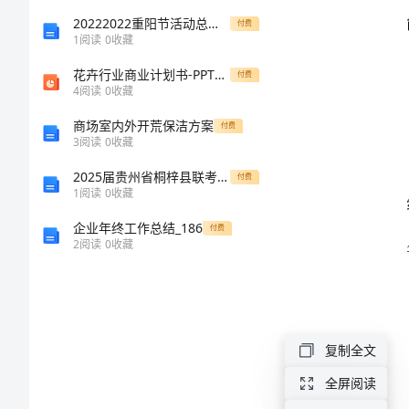
（优
20222022重阳节活动总结报告
付费
1
阅读
0
收藏
秀
花卉行业商业计划书-PPT课件
付费
4
阅读
0
收藏
17
商场室内外开荒保洁方案
付费
3
阅读
0
收藏
篇）
xx
。
2025届贵州省桐梓县联考九年级中考一模化学教学质量检测模拟试题含解析
付费
学
略
1
阅读
0
收藏
生
企业年终工作总结_186
付费
2
阅读
0
收藏
参
()
与
()
工
作
复制全文
()
会
全屏阅读