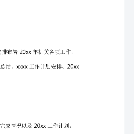
为深入查找年机关各部门工作不足，便于安排布署年机关各项工作，
20xxxxxx20xx
结、工作计划安排、
一机关各部门负责人汇报年各项工作任务完成情况以及工作计划。
一与会人员要准时参加会议，无特殊情况不得请假。机关各部门到会场签到后，
二机关各部门要高度重视此项工作，工作总结要客观实际，真正查找到工作的不
足。工作安排要站在加强自身建设、提高行政能力，特别是有效发挥机关部门监督职能的