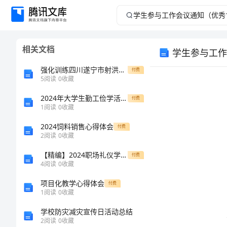
学
生
相关文档
学生参与工作
参
强化训练四川遂宁市射洪中学物理八年级下册从粒子到宇宙综合测试试题（含解析）
付费
与
5
阅读
0
收藏
2024年大学生勤工俭学活动策划书
工
付费
1
阅读
0
收藏
作
2024饲料销售心得体会
付费
2
阅读
0
收藏
会
【精编】2024职场礼仪学习心得
付费
4
阅读
0
收藏
议
项目化教学心得体会
付费
通
1
阅读
0
收藏
学校防灾减灾宣传日活动总结
知
2
阅读
0
收藏