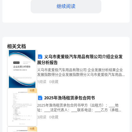
优
继续阅读
秀
评
语
范
相关文档
文
义乌市麦爱极汽车用品有限公司介绍企业发
展分析报告
尊
义乌市麦爱极汽车用品有限公司 企业发展分析结果企业
发展指数得分企业发展指数得分义乌市麦爱极汽车用品
敬
有限公司综合得分说明：企业发展指数根据企业规模、
1
阅读
0
收藏
综合素质：
企业创新、企业风险、企业活力四个维度对企业发展情
的
况进
付费
家
2025年渔场租赁承包合同书
2025年渔场租赁承包合同书甲方（出租方）：____地
长：
址：____法定代表人：____联系电话：____乙方（承租
方）：____地址：____法定代表人：____联系电话：____根
您
3
阅读
0
收藏
据《中华人民共和国
好！
付费