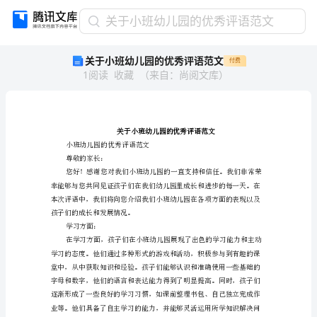
关
关于小班幼儿园的优秀评语范文
于
关于小班幼儿园的优秀评语范文
付费
小
1
阅读
收藏
（
来自
：
尚阅文库
）
班
幼
儿
园
的
优
小班幼儿园的优秀评语范文
尊敬的家长：
秀