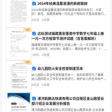
2024年经典温馨浪漫的新郎致辞
感
2024年经典温馨浪漫的新郎致辞亲爱的亲友们，大家
和责任感。
谢
好！首先，我要感谢每一位在这个特别日子里出席我们
婚礼的亲朋好友，谢谢你们的支持和祝福。今天是我们
4
阅读
0
收藏
梦寐以求的一天，而你们的到来使这个日子更加美好和
您
难忘。
付费
对
达标测试福建惠安惠南中学数学七年级上册
一元一次方程章节测评试题（含答案解析）
我
福建惠安惠南中学数学七年级上册一元一次方程章节测
们
评 考试时间：90分钟；命题人：教研组考生注意：1、
本卷分第I卷（选择题）和第Ⅱ卷（非选择题）两部分，满
1
阅读
0
收藏
分100分，考试时间90分钟2、答卷前，考生务必
小
谢谢！
付费
班
幼儿园防火安全检查制度范本
幼
幼儿园防火安全检查制度范本一、目的和原则为了确保
幼儿园的防火工作安全有效进行，保护幼儿的生命财产
安全，制定本防火安全检查制度。本制度的实施遵循以
儿
8
阅读
0
收藏
下原则：1. 安全第一，预防为主。将火灾隐患消除在萌
芽状
园
漯河韵鹏达快递有限公司召陵区金山路营业
的
部介绍企业发展分析报告
一
漯河韵鹏达快递有限公司召陵区金山路营业部 企业发展