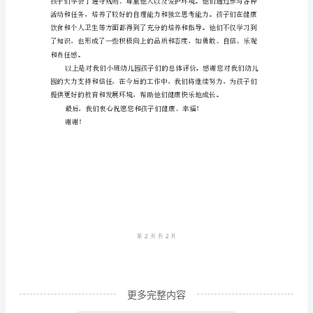
的
优
秀
评
语
范
文
维护自己的权益。
小
创新能力：
班
幼
儿
园
更多完整内容
的