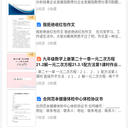
分析结果企业发展指数得分企业发展指数得分漯河韵鹏
达快递有限公司召陵区金山路营业部综合得分说明：企
直
2
阅读
0
收藏
业发展指数根据企业规模、企业创新、企业风险、企业
活力
支
付费
我拒绝收红包作文
持
我拒绝收红包作文 我拒绝收红包作文 在日常学习、工
作或生活中，大家对都再熟悉不过了吧，作文是一种言
和
语活动，具有高度的综合性和创造性。写起作文来就毫
4
阅读
0
收藏
无头绪？下面是为大家提供的我拒绝收红包作文，欢
信
送。
付费
任。
九年级数学上册第二十一章一元二次方程
21.2解一元二次方程21.2.1配方法第1课时作业
我
课件新版新人教版
- 第二十一章 一元二次方程 - ２１．２．１ 配方法第１
课时 直接开平方法 - ２１．２ 解一元二次方程 - 两个不
们
2
阅读
0
收藏
非
常
合同范本健康体检中心体检协议书
合同范本健康体检中心体检协议书 合同编号：__________
荣
地址：联系电话：联系人：地址：联系电话：联系人：
鉴于甲方为专业的健康体检中心，乙方希望进行健康体
幸
7
阅读
0
收藏
检，双方经友好协商，就体检事项达成如下协议