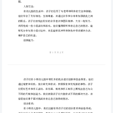
评
语
范
孩子们的成长和发展情况。
学习方面：
文
关
于
小
班
幼
儿
题。
园
人际交往：