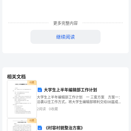
有
限
公
更多完整内容
司
继续阅读
合
同
号
监
相关文档
理
付费
P13#4S
大学生上半年编辑部工作计划
单
大学生上半年编辑部工作计划 一 三套方案 方案一：
沿袭以往工作方式，将大学生编辑部顺利交给08届成
位
员。 方案二：平稳大学生编辑部良好形象，加大宣传
2
阅读
0
收藏
力度。 方案三：使大学生编辑部优秀社团化。
工
付费
程
《村容村貌整治方案》