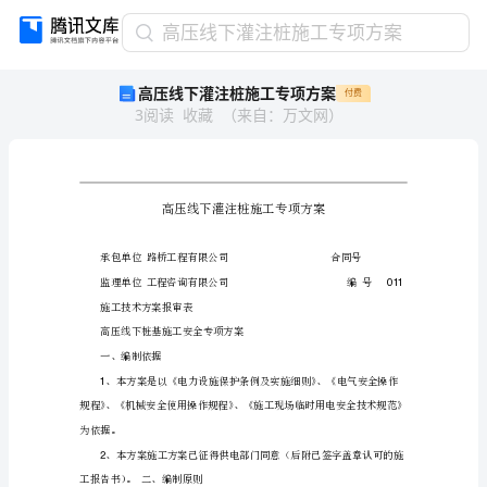
高
高压线下灌注桩施工专项方案
压
高压线下灌注桩施工专项方案
付费
线
3
阅读
收藏
（
来自
：
万文网
）
下
灌
注
桩
施
工
专