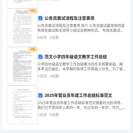
鸭，毛都快啄光了。你瞧瞧，它又掉毛了，掉得满地，
桩
施
付费
公务员面试流程及注意事项
6
工
公务员面试流程及注意事项 简介 公务员面试最常用的是
专
的方法。
布局化面试和无领导小组议论两种形式。 布局化面试，
项
是指按照事先制定好的面试提纲上的问题一一发问，并
0
阅读
0
收藏
按照标准格式记录面试者的回复和对他的
方
案
付费
承
范文小学四年级语文教学工作总结
包
小学四年级语文教学工作总结寒冷的冬天将要来临，期
单
末考试已临近，本学期的各项工作将画上句号。为了能
从本学期的教学工作中总结经验，吸取教训，也为了使
位
1
阅读
0
收藏
自己的教学水平有所提高，在此，特对本学期的语文教
路
学工作做
桥
2025年营业员年度工作总结标准范文
工
2025年营业员年度工作总结标准范文随着时光的流转，
程
我们已不觉间步入新的一年。在过去的一年中，作为____
有
百货公司的一员，我深感公司的蓬勃发展。现在，我将
1
阅读
0
收藏
就本人____年的工作进行总结：一、职责履行我
限
公