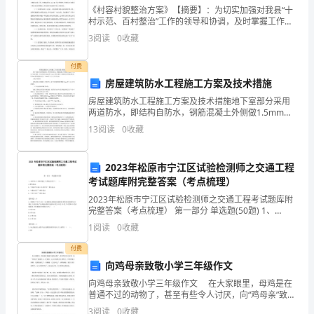
咨
《村容村貌整治方案》【摘要】：为切实加强对我县“十
村示范、百村整治”工作的领导和协调，及时掌握工作动
询
态，明确工作职责，齐心协力抓好该项工作，根据温委
3
阅读
0
收藏
办〔xx〕61号文件精神，特制定《永嘉县十村示范百村
有
米，满足安全距离的需要。
付费
限
房屋建筑防水工程施工方案及技术措施
14S
房屋建筑防水工程施工方案及技术措施地下室部分采用
公
两道防水，即结构自防水，钢筋混凝土外侧做1.5mm厚
2
三元乙丁防水卷材。卫生间采用15mm厚三元乙丁防水
司
13
阅读
0
收藏
卷材。屋面防水采用两道防水，即2mm厚聚氨酯防水层
编
2023年松原市宁江区试验检测师之交通工程
号
考试题库附完整答案（考点梳理）
0
2023年松原市宁江区试验检测师之交通工程考试题库附
为：
完整答案（考点梳理） 第一部分 单选题(50题) 1、
GB5768.2-2009规定,叉形标志用于（ ）。A.警告标志B.
高
1
阅读
0
收藏
“铁路平交道口叉
、钢筋笼吊装方案
2
压
付费
线
向鸡母亲致敬小学三年级作文
下
向鸡母亲致敬小学三年级作文 在大家眼里，母鸡是在
灌
普通不过的动物了，甚至有些令人讨厌，向“鸡母亲”致敬
57,34
作文。你看看，它又开始欺负小黄鸭了：不停得啄小黄
注
3
阅读
0
收藏