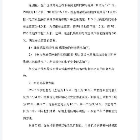
工
专
案。
项
三、投入本区域的机械设备
方
四、施工安全控制工作流程
案
承
包
单
→→
位
五、安全防护施工方案
路
1
桥
工
程