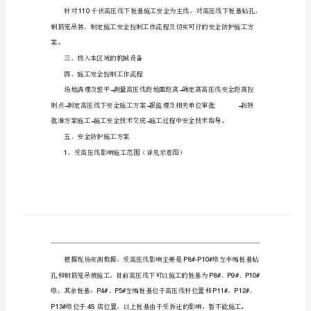
项
方
施工技术方案报审表
高压线下桩基施工安全专项方案
案
一、编制依据
高
压
1
线
下
为依据。
灌
2
注
工报告书）。二、编制原则
桩
110
施