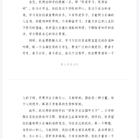
讲
话
稿
小
们学校温馨如家、蒸蒸日上！
学
春
季
开
学
典
己的成长之路。
礼