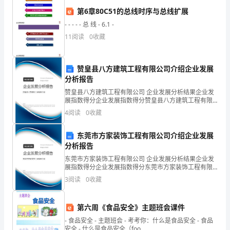
上
第6章80C51的总线时序与总线扩展
午
- - - - - 总 线 - 6.1 -
11
阅读
0
收藏
好！
春
赞皇县八方建筑工程有限公司介绍企业发展
风
分析报告
赞皇县八方建筑工程有限公司 企业发展分析结果企业发
拂
小学生！
展指数得分企业发展指数得分赞皇县八方建筑工程有限
公司综合得分说明：企业发展指数根据企业规模、企业
面，
4
阅读
0
收藏
创新、企业风险、企业活力四个维度对企业发展情况进
行评
花
东莞市方家装饰工程有限公司介绍企业发展
分析报告
开
东莞市方家装饰工程有限公司 企业发展分析结果企业发
满
展指数得分企业发展指数得分东莞市方家装饰工程有限
公司综合得分说明：企业发展指数根据企业规模、企业
3
阅读
0
收藏
园，
创新、企业风险、企业活力四个维度对企业发展情况进
行评
春
第六周《食品安全》主题班会课件
回
- 食品安全 - 主题班会 - 考考你：什么是食品安全 - 食品
安全 - 什么是食品安全（foo