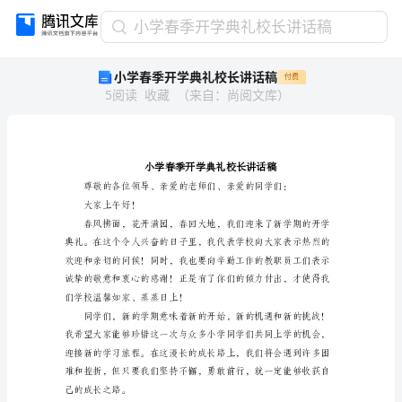
小
小学春季开学典礼校长讲话稿
学
小学春季开学典礼校长讲话稿
付费
春
5
阅读
收藏
（
来自
：
尚阅文库
）
季
开
学
典
礼
校
长
大家上午好！