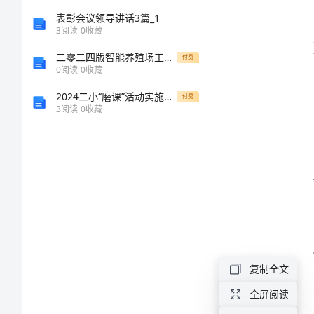
同遵守。
2024
表彰会议领导讲话3篇_1
3
阅读
0
收藏
年
二零二四版智能养殖场工人劳动合同
付费
商
0
阅读
0
收藏
用
2024二小“磨课”活动实施方案
付费
3
阅读
0
收藏
房
屋
租
赁
商业
协
议
商
复制全文
用
全屏阅读
房