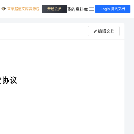
立享超值文库资源包
我的资料库
开通会员
Login 腾讯文档
编辑文档
根据中华人民共和国合同法及其他相关法律法规的规定，甲
方和乙方签订本商用房屋租赁协议（以下简称“本协议”）并共