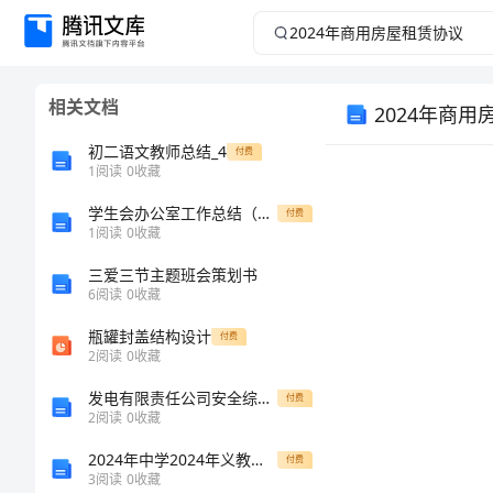
2024
年
相关文档
2024年商
商
初二语文教师总结_4
付费
用
1
阅读
0
收藏
房
学生会办公室工作总结（精编）
付费
1
阅读
0
收藏
屋
三爱三节主题班会策划书
6
阅读
0
收藏
租
瓶罐封盖结构设计
付费
2
阅读
0
收藏
赁
发电有限责任公司安全综合管理评估办法模版
付费
协
2
阅读
0
收藏
2024年中学2024年义教均衡发展情况汇报材料范文
付费
议
3
阅读
0
收藏