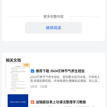
为
加
更多完整内容
强
继续阅读
病
准》和我院的《住院病历质量检查评分表（
历
质
行三级质量控制。
量
相关文档
管
付费
推荐下载 2024芒种节气养生短信
理，
2024芒种节气养生短信 祝你薪水如河水般，不停地上
提
涨;幸福如麦粒般，丰收堆满仓;健康如瓜果般，舒心且喷
香;好运如清风般，清爽伴身旁。 芒种节，愿开心倘
3
阅读
0
收藏
高
佯，快乐流淌! 3芒种，是收获的时候，是收
75
医
运输题目表上功课法整理学习教案
务