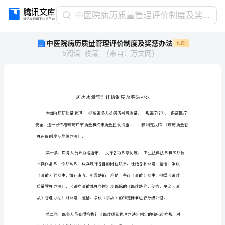
中
中医院病历质量管理评价制度及奖惩办法
医
中医院病历质量管理评价制度及奖惩办法
付费
院
6
阅读
收藏
（
来自
：
万文网
）
病
历
质
量
管
理
评