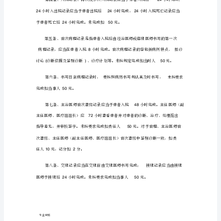
质
量
术操作常规、诊疗常规，认真履行各
管
理
评
价
管
例
质量
理办法》、《医疗事故处理条
制
度
管
故）
及
奖
第二条、医务人员必须格执行《医疗质量
惩
办
法