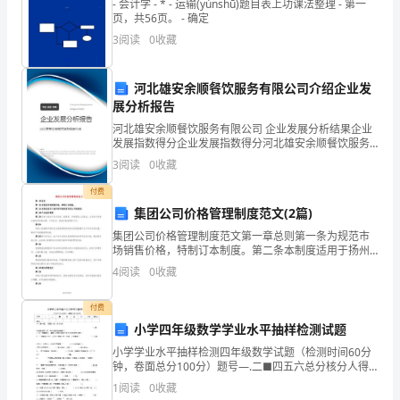
- 会计学 - * - 运输(yùnshū)题目表上功课法整理 - 第一
页，共56页。 - 确定
1
人
3
阅读
0
收藏
员
病
河北雄安余顺餐饮服务有限公司介绍企业发
展分析报告
历
河北雄安余顺餐饮服务有限公司 企业发展分析结果企业
发展指数得分企业发展指数得分河北雄安余顺餐饮服务
书
有限公司综合得分说明：企业发展指数根据企业规模、
3
阅读
0
收藏
企业创新、企业风险、企业活力四个维度对企业发展情
写
况进
付费
质
集团公司价格管理制度范文(2篇)
集团公司价格管理制度范文第一章总则第一条为规范市
量，
场销售价格，特制订本制度。第二条本制度适用于扬州
专业资料
阿珂姆商贸有限公司销售部。第二章产品核价管理第三
4
阅读
0
收藏
规
条价格小组由产品开发部、销售部、市场部的人员组
成，它负责
医
付费
小学四年级数学学业水平抽样检测试题
疗
小学学业水平抽样检测四年级数学试题（检测时间60分
钟，卷面总分100分）题号—.二■四五六总分核分人得
行
分一、填一填。（每空1分，共20分）1 •五一假期期
1
阅读
0
收藏
间，某商场销售额达到了五千三百万四千写作（）度