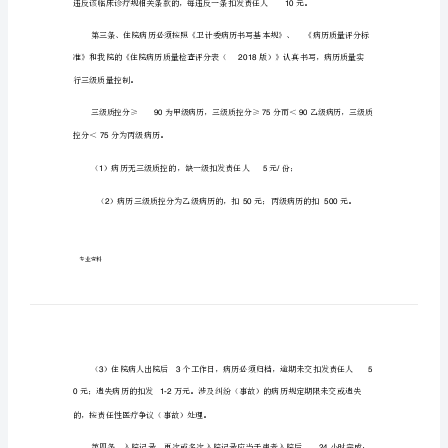
价
制
度
及
奖
为加强病历质量
理，
惩
安全，进一步完善病历环节质量和终
质量控制措施，特制定我院《病历质量
办
法
病
历