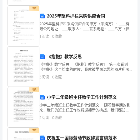
为，
付费
保
2025年塑料护栏采购供应合同
证
2025年塑料护栏采购供应合同甲方（采购方）：____有
限公司地址：____联系人：____联系电话：____乙方（供
医
应方）：____有限公司地址：____联系人：____联系电
1
阅读
0
收藏
话：____根据《中华
疗
（）住院病人出院后个工作日，病历必须归档，逾期
安
《抱抱》教学反思
《抱抱》教学反思 《抱抱》教学反思1 第一次看到
全，
《抱抱》这个绘本的时候，我就被里面温馨的图片所吸
元；遗失病历的扣发万元。
及纠纷（事故）的病历规定期限
引、所感动。想着这么好的绘本一定要让我的孩子们一
进
5
阅读
0
收藏
起分享。 这是一本几近无字的图画书。小猩猩波波
一
付费
小学二年级班主任教学工作计划范文
步
小学二年级班主任教学工作计划范文 随着新学期的到
完
来，我们的班主任工作也将迎接新的挑战。我们都知
道，一个学校是由多个班级组成的，班级是学校的重要
2
阅读
0
收藏
善
成员，它的一言一行都将影响着学校。如何才能将班级
工作开
病
付费
庆祝五一国际劳动节致辞发言稿范本