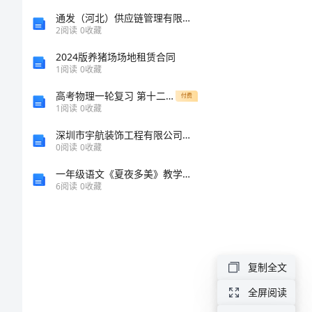
以
通发（河北）供应链管理有限公司介绍企业发展分析报告
2
阅读
0
收藏
早
2024版养猪场场地租赁合同
晨
1
阅读
0
收藏
为
高考物理一轮复习 第十二章 热学 课时作业（五十一）动量守恒定律及其应用
付费
1
阅读
0
收藏
题
深圳市宇航装饰工程有限公司介绍企业发展分析报告
的
0
阅读
0
收藏
200
一年级语文《夏夜多美》教学反思
字
6
阅读
0
收藏
作
文
复制全文
早
全屏阅读
晨，