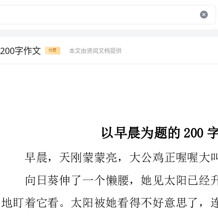
200字作文
本文由贤阅文档提供
付费
以早晨为题的200字作文
早晨，天刚蒙蒙亮，大公鸡正喔喔大叫，催人们早起呢。
向日葵伸了一个懒腰，她见太阳已经升起来了，便用眼睛久久
地盯着它看。太阳被她看得不好意思了，连忙拉住一片云一边当着
身子，一边害羞的说：“向日葵，你怎么老是盯着我看，是不是觉
得我很帅。”向日葵笑着说：“亲爱的太阳，您每天早早的起床，
不仅为人们带来了温暖的阳光，也让我们茁壮成长。真是太感谢你