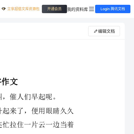
立享超值文库资源包
我的资料库
开通会员
Login 腾讯文档
编辑文档