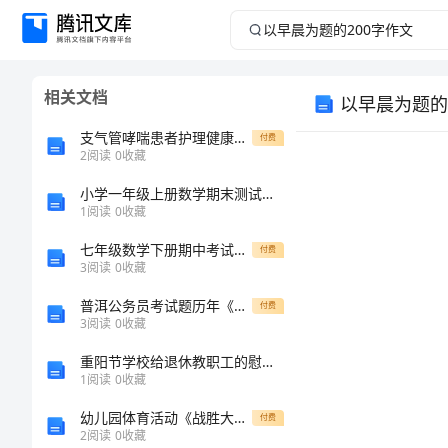
以
早
相关文档
以早晨为题的
晨
支气管哮喘患者护理健康教育论文
付费
为
2
阅读
0
收藏
小学一年级上册数学期末测试卷及参考答案【模拟题】
题
1
阅读
0
收藏
的
七年级数学下册期中考试题(可打印)
付费
3
阅读
0
收藏
200
普洱公务员考试题历年《行测》真题及答案汇总第0114期
付费
3
阅读
0
收藏
字
重阳节学校给退休教职工的慰问信
作
1
阅读
0
收藏
幼儿园体育活动《战胜大灰狼》的说课稿
付费
文
2
阅读
0
收藏