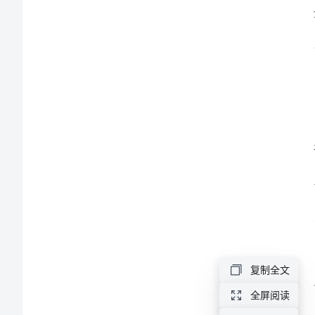
发
言
2024
年
式。
中
学
教
导
主
任
复制全文
竟
全屏阅读
岗