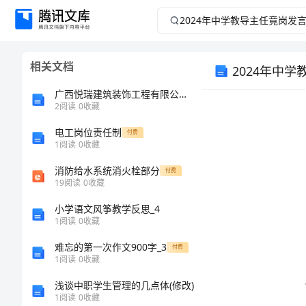
2024
年
相关文档
2024年中
中
广西悦瑞建筑装饰工程有限公司介绍企业发展分析报告
学
2
阅读
0
收藏
教
电工岗位责任制
付费
1
阅读
0
收藏
导
消防给水系统消火栓部分
付费
19
阅读
0
收藏
主
小学语文风筝教学反思_4
1
阅读
0
收藏
任
难忘的第一次作文900字_3
付费
竟
1
阅读
0
收藏
浅谈中职学生管理的几点体(修改)
岗
1
阅读
0
收藏