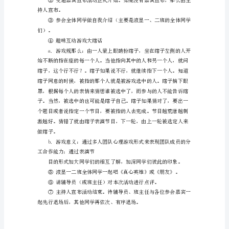
了
帮
助
同
或集体也在此场地举行活动等。
学
们
地的清扫、现场垃圾的清理等。
更
加
安排。
的
了
照所需要的照相机、摄影机...
解
大
学