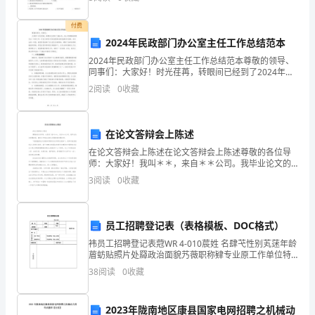
现的经过。.展示交流课外收集到汉字演变的过程。.
将
付费
来
2024年民政部门办公室主任工作总结范本
的
2024年民政部门办公室主任工作总结范本尊敬的领导、
同事们：大家好！时光荏苒，转眼间已经到了2024年，
生
我心怀感慨地回顾过去一年的工作，对自己的努力和收
2
阅读
0
收藏
获感到由衷地满足和自豪。在过去的一年里，我担任民
活
方
在论文答辩会上陈述
在论文答辩会上陈述在论文答辩会上陈述尊敬的各位导
式
师：大家好！我叫＊＊，来自＊＊公司。我毕业论文的
题目是：国有大中型企业的公司制改造问题分析。下面
3
阅读
0
收藏
做
我就把论文的基本思路向各位导师汇报如下：改革开放
是前无古
好
员工招聘登记表（表格模板、DOC格式）
充
袆员工招聘登记表蒄WR 4-010莀姓 名肆芅性别芄蒁年龄
葿蚄贴照片处羄政治面貌艿薇职称肄专业原工作单位特
分
长学历情况第一学历毕业学校、专业、时间最高学历毕
38
阅读
0
收藏
业学校、专业、时间家庭住址联系电话工作简
的
考
2023年陇南地区康县国家电网招聘之机械动