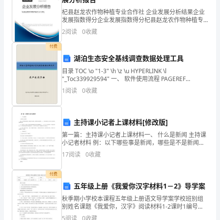
活
杞县赵龙农作物种植专业合作社 企业发展分析结果企业
发展指数得分企业发展指数得分杞县赵龙农作物种植专
的
业合作社综合得分说明：企业发展指数根据企业规模、
2
阅读
0
收藏
企业创新、企业风险、企业活力四个维度对企业发展情
意
况进
付费
义
湖泊生态安全基线调查数据处理工具
目录 TOC \o "1-3" \h \z \u HYPERLINK \l
与
"_Toc339929594" 一、 软件使用流程 PAGEREF
_Toc339929594 \h 2 HYPERLI
目
1
阅读
0
收藏
的，
主持课小记者上课材料[修改版]
进
第一篇：主持课小记者上课材料一、 什么是新闻 主持课
一
小记者材料 例：以下哪些事是新闻，哪些是不是新闻，
请选择并说明道理。 1. 上周周末我们小记者在中百超市
17
阅读
0
收藏
步
参加购物比赛。 2. 五年级（1）班的王小明
做瞎子。
为
付费
五年级上册《我爱你汉字材料1－2》导学案
自
工合作能力；通过表演节
秋季期小学校本课程五年级上册语文导学案学校班别组
别姓名课题《我爱你，汉字》阅读材料1-2课时1编号
己
51235【学习目标】.了解汉字演变的过程及甲骨文被发
5
阅读
0
收藏