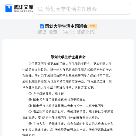
策
策划大学生活主题班会
划
策划大学生活主题班会
付费
大
1
阅读
收藏
（
来自
：
贤阅文档
）
学
生
活
主
题
班
会