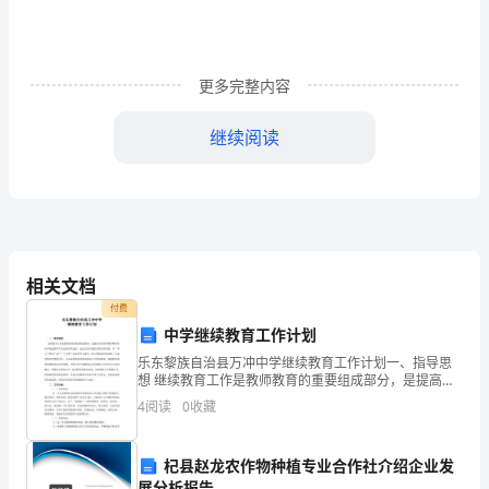
生
活
的
更多完整内容
多
继续阅读
样
性，
报至关重要）
更
加
相关文档
明
付费
中学继续教育工作计划
确
乐东黎族自治县万冲中学继续教育工作计划一、指导思
持人宣布。
想 继续教育工作是教师教育的重要组成部分，是提高全
大
体在职教师整体素质和促进教师专业化的有效途径，也
4
阅读
0
收藏
是全面实施素质教育的关键。以“邓小平理论”和“三个代
学
们）。
生
杞县赵龙农作物种植专业合作社介绍企业发
④趣味互动游戏大瞎话
展分析报告