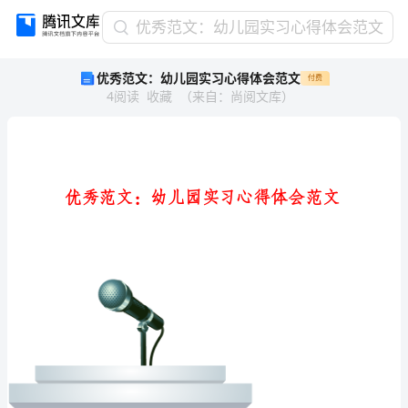
优
优秀范文：幼儿园实习心得体会范文
秀
优秀范文：幼儿园实习心得体会范文
付费
范
4
阅读
收藏
（
来自
：
尚阅文库
）
文：
幼
儿
园
实
习
心