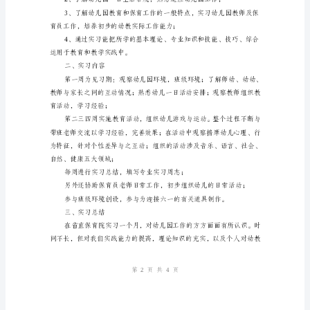
园
实
习
心
得
体
会
范
文
一、
实
第页共页
14
习
目