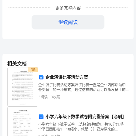
的
更多完整内容
1、
继续阅读
培
养
独
立
相关文档
从
付费
一、实习目的
企业演讲比赛活动方案
事
企业演讲比赛活动方案演讲比赛一直是企业内部活动中
备受瞩目的一种形式，通过这样的活动可以激发员工的
幼
潜能、提高团队的凝聚力、展示企业的风采。为了提升
3
阅读
0
收藏
员工的演讲能力，增强员工的自信心，我们公司计划举
儿
办一场企
园
小学六年级下数学试卷附完整答案【必刷】
教
小学六年级下数学试卷一.选择题(共8题，共16分)1.将一
个平面图形按1∶10缩小，就是（ ）变为原来的
INCLUDEPICTURE \d "http://admin.quzujuan.com/u