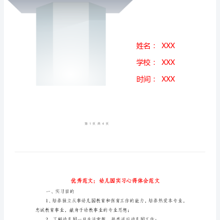
得
体
会
范
文
优
秀
范
文：
幼
儿