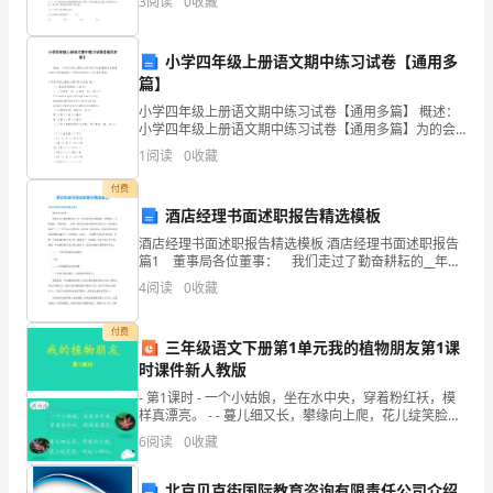
育
3
阅读
0
收藏
和
运用于教育和教学实践中。
小学四年级上册语文期中练习试卷【通用多
保
篇】
二、实习内容
育
小学四年级上册语文期中练习试卷【通用多篇】 概述：
小学四年级上册语文期中练习试卷【通用多篇】为的会
工
员投稿推荐，但愿对你的学习工作带来帮助。小学四年
1
阅读
0
收藏
级上册语文期中练习试卷 篇一 一、基
作
付费
育活动，学习经验；
酒店经理书面述职报告精选模板
的
酒店经理书面述职报告精选模板 酒店经理书面述职报告
篇1 董事局各位董事： 我们走过了勤奋耕耘的__年，
能
经过我们的不断摸索，不断进步，不断创新，不断发
4
阅读
0
收藏
展，一年来，我们面对着市场的竞争和压力，始终秉承
力，
付费
培
三年级语文下册第1单元我的植物朋友第1课
自然、健康五大领域；
时课件新人教版
养
- 第1课时 - 一个小姑娘，坐在水中央，穿着粉红袄，模
样真漂亮。 - - 蔓儿细又长，攀缘向上爬，花儿绽笑脸，
热
吹起小喇叭。
6
阅读
0
收藏
爱
北京贝克街国际教育咨询有限责任公司介绍