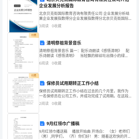
本
企业发展分析报告
三、实习总结
专
北京贝克街国际教育咨询有限责任公司 企业发展分析结
果企业发展指数得分企业发展指数得分北京贝克街国际
业，
教育咨询有限责任公司综合得分说明：企业发展指数根
3
阅读
0
收藏
据企业规模、企业创新、企业风险、企业活力四个维度
忠
对企
付费
清明祭祖背景音乐
诚
清明祭祖背景音乐 篇一：配乐诗朗读《感悟清明》 配
教
乐诗朗读《感悟清明》 当轻飘的柳丝吐出微小的绿
芽。 当深山的积雪化为潺潺的细流在山崖上滴滴答
6
阅读
0
收藏
育
答。 当荒芜的旷野泛起泥土的清香。 当熟
事
付费
保修员试用期转正工作小结
业，
保修员试用期转正工作小结在过去的几个月里，我作为
一名保修员在公司工作，并成功完成了试用期。在这段
献
时间里，我认真学习、勤奋工作，并取得了一些成绩。
2
阅读
0
收藏
以下是我的试用期工作小结。1. 学习和培训在试用期的
身
第一
于
9月红领巾广播稿
幼
9月红领巾播送稿 播放开始曲 开场白： （女）老师们
（男）,同学们， （齐）你们好！ 男：随着这欢快的开始