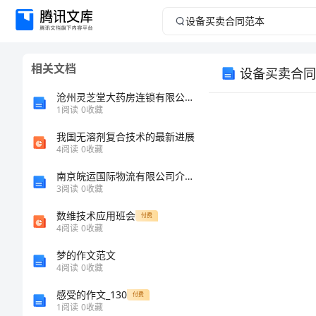
设
备
相关文档
设备买卖合同
买
沧州灵芝堂大药房连锁有限公司肃宁融天店介绍企业发展分析报告
卖
1
阅读
0
收藏
我国无溶剂复合技术的最新进展
合
4
阅读
0
收藏
同
南京皖运国际物流有限公司介绍企业发展分析报告
3
阅读
0
收藏
范
数维技术应用班会
付费
4
阅读
0
收藏
本
梦的作文范文
设
4
阅读
0
收藏
备
感受的作文_130
付费
1
阅读
0
收藏