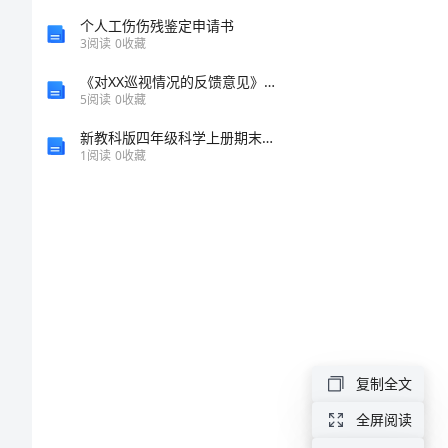
买
个人工伤伤残鉴定申请书
卖
3
阅读
0
收藏
合
《对XX巡视情况的反馈意见》整改措施落实情况的汇报
5
阅读
0
收藏
同
新教科版四年级科学上册期末测试卷及参考答案（考试直接用）
范
1
阅读
0
收藏
协议如下：
本
设
备
买
卖
复制全文
是
机
全屏阅读