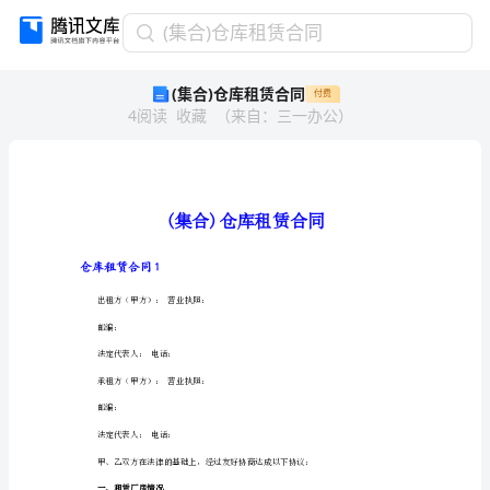
(集
(集合)仓库租赁合同
合)
(集合)仓库租赁合同
付费
仓
4
阅读
收藏
（
来自
：
三一办公
）
库
租
赁
合
同
(集
合)