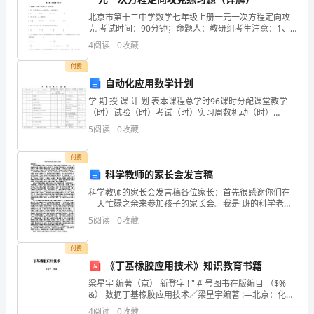
照：
北京市第十二中学数学七年级上册一元一次方程定向攻
克 考试时间：90分钟；命题人：教研组考生注意：1、
邮
本卷分第I卷（选择题）和第Ⅱ卷（非选择题）两部分，满
4
阅读
0
收藏
分100分，考试时间90分钟2、答卷前，考生务必
编：
付费
自动化应用数学计划
法
学 期 授 课 计 划 表本课程总学时96课时分配课堂教学
定
（时）试验（时）考试（时）实习周数机动（时）
900402周次授课次序授课内容章节与摘要教学课时重点
5
阅读
0
收藏
难点课外作业合计讲授试
代
付费
表
科学教师的家长会发言稿
人：
科学教师的家长会发言稿各位家长：首先很感谢你们在
一天忙碌之余来参加孩子的家长会。我是 班的科学老
电
师，带这些孩子一年多了，却和你们沟通很少，这大概
5
阅读
0
收藏
造成你们不了解小学科学课的原因，在此表示抱歉，今
话：
天有这
付费
甲、
《丁基橡胶应用技术》知识教育书籍
乙
梁星宇 编著（京） 新登字 ! " # 号图书在版编目 （$%
&） 数据丁基橡胶应用技术／梁星宇编著 !—北京：化学
工业出版社，" # # $ ! %& ’()* + , # " , + , " -
双
4
阅读
0
收藏