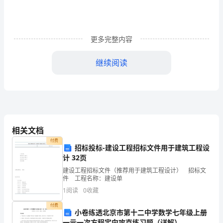
代
表
更多完整内容
人：
电
继续阅读
话：
四、租赁费用
承
租
方
相关文档
用由乙方承担。
付费
（甲
招标投标-建设工程招标文件用于建筑工程设
计 32页
方）：
建设工程招标文件（推荐用于建筑工程设计） 招标文
件 工程名称：建设单
营
1
阅读
0
收藏
业
付费
将无条件退还租赁保证金给乙方。
小卷练透北京市第十二中学数学七年级上册
执
一元一次方程定向攻克练习题（详解）