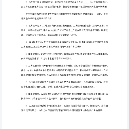
出
租
采取包租方式，由承租方自行管理。
方
二、租赁期限
（甲
方）：
营
在同等承租条件下，现乙方有优先权。
业
执
三、交付情况
照：
邮
编：
照片。对分期交付的，分期交接确认。
法
定