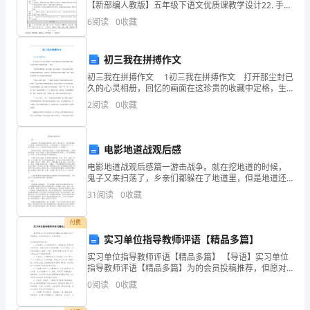
中，
【新部编人教版】五年级下语文优质课教学设计22. 手指
【教材分析】这是丰子恺先生写的一篇散文。文章开门
6
阅读
0
收藏
见山指出每个人都有十根手指，一只手上的五根手指各
我
有所
不
初三我在拼搏作文
初三我在拼搏作文 1初三我在拼搏作文 打开那尘封已
仅
久的心灵相册，回忆的画面在这珍贵的收藏中定格，生
活的真味在这收藏中品味——题记 “昨夜西风凋碧树，
学
2
阅读
0
收藏
独上高楼，望尽天涯路。”做学问成大事者，首先
到
电影地道战观后感
了
电影地道战观后感篇一游击战争。就在挖地道的时候，
很
鬼子又来扫荡了，乡亲们都躲在了地道里，但是地道还
没挖完，乡亲们躲的这一条地道只有3个口，鬼子找到了
31
阅读
0
收藏
多
2个，乡亲们好不容易才从最后一个口逃脱了。经过这次
失败
专
付费
实习单位指导教师评语【精品多篇】
业
实习单位指导教师评语【精品多篇】 【导语】实习单位
指导教师评语【精品多篇】为的会员投稿推荐，但愿对
知
你的学习工作带来帮助。实习指导老师评语 篇一 1. 此优
0
阅读
0
收藏
秀员工工作成绩进步大，悟性较
识