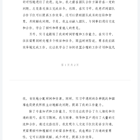
作
总
结
收获。
2024
年
大
学
生
实
断实践，才能真正理解和掌握。
习
结
束