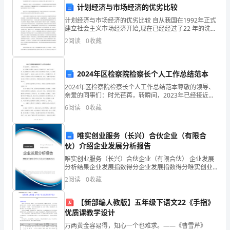
常
计划经济与市场经济的优劣比较
宝
计划经济与市场经济的优劣比较 自从我国在1992年正式
建立社会主义市场经济开始,现在已经经过了22 年的洗礼
贵
了,算是步入了较为完善的地步了。因为我国的改革开放
2
阅读
0
收藏
和市场经济的建立,人民的生活有了天翻地覆的
的
经
2024年区检察院检察长个人工作总结范本
础。
2024年区检察院检察长个人工作总结范本尊敬的领导、
历。
亲爱的同事们：时光荏苒，转瞬间，2023年已经接近尾
声。回首过去的一年，我深感充实而忙碌的工作给了我
6
阅读
0
收藏
在
很多收获和启示。在全院领导的正确指导下，我全身心
这
唯实创业服务（长兴）合伙企业（有限合
一
伙）介绍企业发展分析报告
唯实创业服务（长兴）合伙企业（有限合伙） 企业发展
年
分析结果企业发展指数得分企业发展指数得分唯实创业
服务（长兴）合伙企业（有限合伙）综合得分说明：企
2
阅读
0
收藏
的
业发展指数根据企业规模、企业创新、企业风险、企业
活力
实
【新部编人教版】五年级下语文22《手指》
优质课教学设计
习
大的贡献。
万两黄金容易得，知心一个也难求。——《曹雪芹》