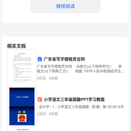
学
继续阅读
生
实
习，
对
相关文档
于
广东省写字楼租赁合同
我
广东省写字楼租赁合同 出租方(以下简称甲方)： 承
来
租方(以下简称乙方)： 根据《中华人民共和国经济合
同法》、《广东省房屋租赁条例》及实施细则等有关规
3
阅读
0
收藏
说
定，就乙方承租甲方三楼
是
小学语文三年级国徽PPT学习教案
一
- 会计学 - 1 - 小学语文三年级国徽 - 国 徽 - 第1页/共16页
个
2
阅读
0
收藏
非