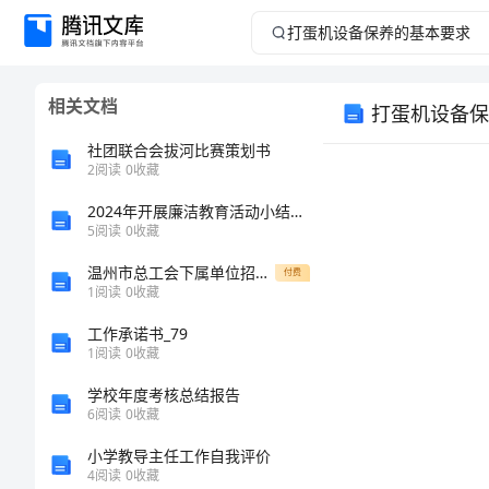
打
蛋
相关文档
打蛋机设备保
机
社团联合会拔河比赛策划书
设
2
阅读
0
收藏
2024年开展廉洁教育活动小结范文
备
5
阅读
0
收藏
保
温州市总工会下属单位招考1名工作人员同步测试模拟卷含答案8
付费
设
备
保
养
（
一
）
1
阅读
0
收藏
养
工作承诺书_79
1
阅读
0
收藏
的
2
学校年度考核总结报告
基
6
阅读
0
收藏
磨损加剧
。
3
小学教导主任工作自我评价
本
4
阅读
0
收藏