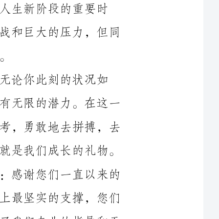
状况如
何，无论你的成绩如何，我相信每个人都有无限的潜力。在这一
百天里，让我们以一个全新的姿态面对高考，勇敢地去拼搏，去
超越自己。无论成功与否，这个过程本身就是我们成长的礼物。
其次，我想对我们的老师们说一句话：感谢您们一直以来的
辛勤付出和默默奉献。您们是我们高考路上最坚实的支撑，您们
为我们创造了良好的学习环境，您们给予了我们专业的指导和无
尽的关怀。我们深知，没有您们的辛勤付出，就没有我们今天的
成绩。在这一百天里，我们将倍加珍惜与您们一起学习的时光，
最后，我想对每个同学说一句话：相信自己，相信团队。我