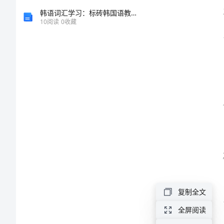
稿
韩语词汇学习：标砖韩国语教案1-7
10
阅读
0
收藏
范
本
高
考
百
日
誓
师
学
复制全文
生
全屏阅读