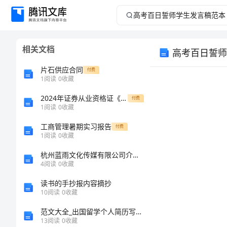
高
考
相关文档
高考百日誓师
百
片石供应合同
付费
日
1
阅读
0
收藏
2024年证券从业资格证《证券市场基本法律法规》过关检测试题C卷 附答案
誓
付费
1
阅读
0
收藏
师
工商管理暑期实习报告
付费
1
阅读
0
收藏
学
杭州蓝雨文化传媒有限公司介绍企业发展分析报告
4
阅读
0
收藏
生
读书的手抄报内容摘抄
发
10
阅读
0
收藏
范文大全_出国留学个人简历写作指南
言
13
阅读
0
收藏