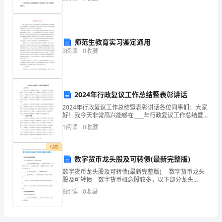
治
果。
警
抓
师范生教育实习鉴定通用
3
阅读
0
收藏
出
实
效。
2024年行政复议工作总结暨表彰讲话
如
2024年行政复议工作总结暨表彰讲话各位同事们：大家
好！我今天非常高兴能够在____年行政复议工作总结暨表
下
彰大会上与大家相聚。首先，我要感谢全体行政复议工
1
阅读
0
收藏
作人员在过去一年里的辛勤付出和扎实工作，为我们
是
付费
网
数字货币龙头股及可转债(最新完整版)
数字货币龙头股及可转债(最新完整版) 数字货币龙头
给
股及可转债 数字货币概念股较多，以下部分龙头
股： ______中国有数字货币概念的股票____：中国远望
大
8
阅读
0
收藏
（600869）、翠微股份（60312
家