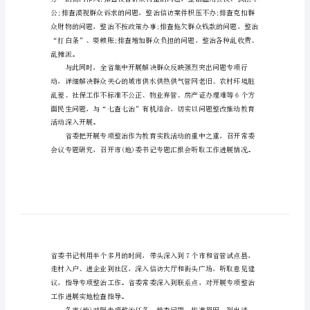
报
告
开
展
七
查
七
治
工
作
自
查