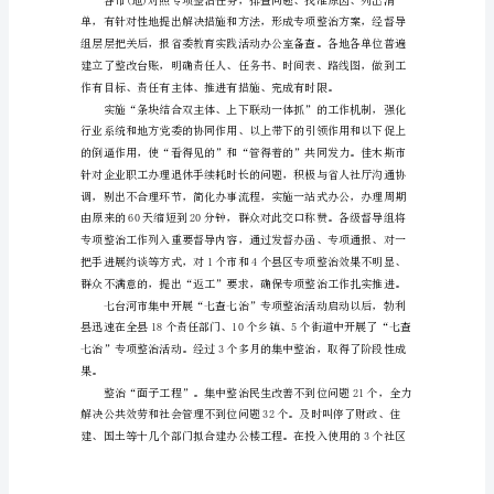
报
告
乱摊派。
发
现
有
什
活动深入开展。
么
问
题
就
查
摆