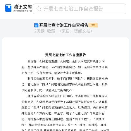
开
开展七查七治工作自查报告
展
开展七查七治工作自查报告
付费
七
2
阅读
收藏
（
来自
：
贤阅文档
）
查
七
治
工
作
自
查