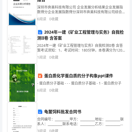
什
深圳市奔美科技有限公司 企业发展分析结果企业发展指
么
数得分企业发展指数得分深圳市奔美科技有限公司综合
得分说明：企业发展指数根据企业规模、企业创新、企
问
6
阅读
0
收藏
业风险、企业活力四个维度对企业发展情况进行评价。
该企
题，
2024年一建《矿业工程管理与实务》自我检
测II卷 含答案
坚
2024年一建《矿业工程管理与实务》自我检测II卷 含答
决
案考试须知：1、考试时间：180分钟，本卷满分为120
分。 2、请首先按要求在试卷的指定位置填写您的姓名、
1
阅读
0
收藏
准考证号等信息。 3、请仔细阅读各种题
将
从
蛋白质化学蛋白质的分子构象ppt课件
严
- 蛋白质分子基础 - - - 蛋白质分子基础 - 1 - 蛋白质分子
6
阅读
0
收藏
治
院、
龟鳖饲料批发合同书
从
合同编号：__________甲方：__________地址：__________联
严
系人：__________联系电话：__________乙方：__________地
址：__________联系人
3
阅读
0
收藏