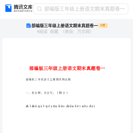
部
部编版三年级上册语文期末真题卷一
编
部编版三年级上册语文期末真题卷一
付费
版
4
阅读
收藏
（
来自
：
万文网
）
三
年
级
上
册
语
文