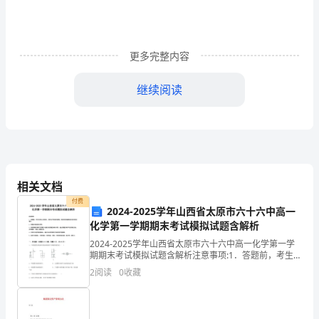
编
版
三
更多完整内容
年
继续阅读
级
语
文
上
相关文档
册
付费
2024-2025学年山西省太原市六十六中高一
期
化学第一学期期末考试模拟试题含解析
2024-2025学年山西省太原市六十六中高一化学第一学
末
期期末考试模拟试题含解析注意事项:1．答题前，考生先
将自己的姓名、准考证号码填写清楚，将条形码准确粘
测
2
阅读
0
收藏
贴在条形码区域内。2．答题时请按要求用笔。3
试