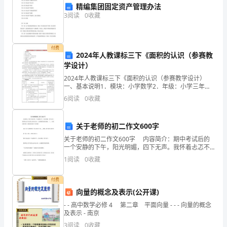
题
精编集团固定资产管理办法
3
阅读
0
收藏
一、
我
付费
2024年人教课标三下《面积的认识（参赛教
会
学设计）
拼，
2024年人教课标三下《面积的认识（参赛教学设计）
一、基本说明1．模块：小学数学2．年级：小学三年级
二、比一比，再组词。（10分）
还
3．所用教材版本：人民教育出版社4．所属的章节：第
6
阅读
0
收藏
六单元第一节5．学时数： 40分钟二、教学设计
会
关于老师的初二作文600字
写。
关于老师的初二作文600字 内容简介：期中考试后的
（10
一个安静的下午，阳光明媚，四下无声。我怀着忐忑不
安的心走向办公室，去迎接暴风雨的来临。“... 如果觉得
1
阅读
0
收藏
分）
不错，就继续查看以下内容吧！ 本文《关
zhīzhūɡuīɡéyán
付费
向量的概念及表示(公开课)
liào
- - 高中数学必修 4 第二章 平面向量 - - - 向量的概念
zhǔn
及表示 - 南京
3
阅读
0
收藏