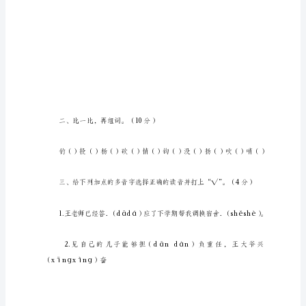
级
上
册
语
文
期
末
真
题
卷
一
部