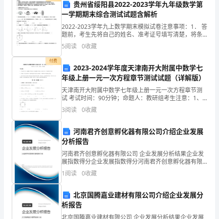
48-58
贵州省绥阳县2022-2023学年九年级数学第
小
一学期期末综合测试试题含解析
金色年华
48-60
学
2022-2023学年九上数学期末模拟试卷注意事项：1． 答
题前，考生先将自己的姓名、准考证号填写清楚，将条
生
48-62
南方文学
中外学生文萃
.
（
形码准确粘贴在考生信息条形码粘贴区。2．选择题必须
5
阅读
0
收藏
创
使用2B铅笔填涂；非选择题必须使用0．5毫
新
半月
）
付费
2023-2024学年度天津南开大附属中数学七
作
年级上册一元一次方程章节测试试题（详解版）
48-63
文
天津南开大附属中数学七年级上册一元一次方程章节测
月
试 考试时间：90分钟；命题人：教研组考生注意：1、
7.50
本卷分第I卷（选择题）和第Ⅱ卷（非选择题）两部分，满
3
阅读
0
收藏
分100分，考试时间90分钟2、答卷前，考生务必
48-
1
河南君齐创意孵化器有限公司介绍企业发展
广
分析报告
西
河南君齐创意孵化器有限公司 企业发展分析结果企业发
农
展指数得分企业发展指数得分河南君齐创意孵化器有限
公司综合得分说明：企业发展指数根据企业规模、企业
业
1
阅读
0
收藏
创新、企业风险、企业活力四个维度对企业发展情况进
科
行评
北京国腾嘉业建材有限公司介绍企业发展分
学
析报告
双
北京国腾嘉业建材有限公司 企业发展分析结果企业发展