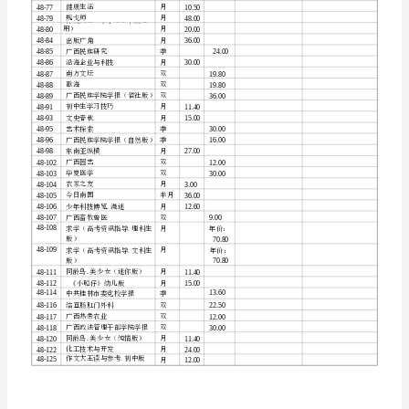
中学文科
教研版
48-14
（
学
中学理科
综合版
48-15
（
双
18.0048-
中学文科
高中版
48-16
（
5
中学理科
高中版
48-17
（
广
中国岩溶
48-19
西
绝缘材料
48-20
文
学
红豆
48-23
月
广西医学
48-29
18.0048-
美术界
48-30
6
模具
48-31
工业
农
村
广西中医药
48-32