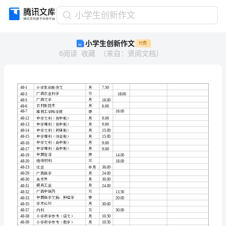
小
小学生创新作文
学
小学生创新作文
付费
生
6
阅读
收藏
（
来自
：
贤阅文档
）
创
新
作
文
48-
1
小
学