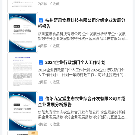
人民共和国城市房地产管理法》及相关法律法规的规
2
阅读
0
收藏
48-45
定，甲乙双方本着平等、自愿、公平、诚信的原则，就
季
甲方将
改革与战略
48-47
16.0048-
杭州蓝肃食品科技有限公司介绍企业发展分
析报告
12
社会科学家
48-48
杭州蓝肃食品科技有限公司 企业发展分析结果企业发展
中
指数得分企业发展指数得分杭州蓝肃食品科技有限公司
初中生创新作文
48-49
综合得分说明：企业发展指数根据企业规模、企业创
4
阅读
0
收藏
新、企业风险、企业活力四个维度对企业发展情况进行
学
评价。
中小企
科技
48-50
业
文
2024企业行政部门个人工作计划
创新作文
48-51
.
科
2024企业行政部门个人工作计划 2024企业行政部门个
人工作计划1 计划一年的行政工作，可以让我更好的确
定未来一年我该做哪些事情，懂得哪些的事情是更加的
（初
蛇志
2
阅读
0
收藏
48-52
需要我去花费精力来做，哪些事情会是重要的，所
中
48-53
广西蚕
业
广西师范大学学报
信阳九宜堂生态农业综合开发有限公司介绍
版）
企业发展分析报告
版
48-54
）
月
信阳九宜堂生态农业综合开发有限公司 企业发展分析结
果企业发展指数得分企业发展指数得分信阳九宜堂生态
女性天地刊
（A
48-57
9.0048-
农业综合开发有限公司综合得分说明：企业发展指数根
4
阅读
0
收藏
据企业规模、企业创新、企业风险、企业活力四个维度
对企
1
民族艺术
付费