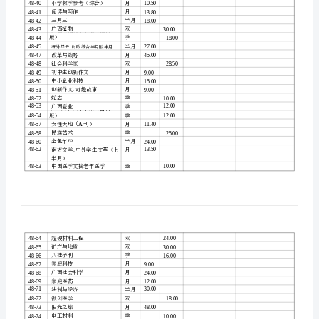
生
创
新
作
小学生创新作文
48-1
文
月
广西农
科学
48-3
业
7.5048-
广西文学
48-5
3
农村新技术
48-6
广
48-7
桂林
学院学报
工
西
农
中学文科
初中版
48-12
（
业
中学理科
初中版
48-13
（
科