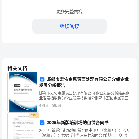
新
中国医学文摘
48-33
更多完整内容
：
技
学术论坛
48-35
继续阅读
术
内科
48-37
月
6.0048-
小学教学参考
语文
48-38
（
7
小学教学参考
数学
48-39
（
相关文档
桂
小学教学参考
综合
48-40
（
邯郸市宏佑金属表面处理有限公司介绍企业
林
发展分析报告
阅读与写作
48-41
工
邯郸市宏佑金属表面处理有限公司 企业发展分析结果企
业发展指数得分企业发展指数得分邯郸市宏佑金属表面
处理有限公司综合得分说明：企业发展指数根据企业规
月
学
48-42
三
三
4
阅读
0
收藏
模、企业创新、企业风险、企业活力四个维度对企业发
展情
院
付费
广西植物
48-43
广西师范大学学报
2025年新版培训场地租赁合同书
学
版
48-44
2025年新版培训场地租赁合同书甲方（出租方）：乙方
）
（承租方）：根据《中华人民共和国合同法》、《中华
报