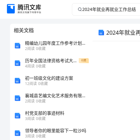
2024
年
相关文档
2024年就
就
精编幼儿园年度工作参考计划范文2
业
2
阅读
0
收藏
再
历年全国法律资格考试大全及参考答案（完整版）
付费
4
阅读
0
收藏
就
初一班级文化的建设方案
12
阅读
0
收藏
业
襄城县艺编文化艺术服务有限公司介绍企业发展分析报告
2
阅读
0
收藏
工
村党支部的事迹材料
作
3
阅读
0
收藏
领导者你的眼里能容下一粒沙吗
总
3
阅读
0
收藏