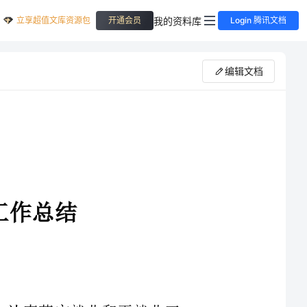
立享超值文库资源包
我的资料库
开通会员
Login 腾讯文档
编辑文档
和要求，认真落实就业和再就业工
方百计解决居民就业，全年共解决
任务，居民就业