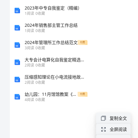
结
2023年中专自我鉴定（精编）
1
阅读
0
收藏
2024
汇报如下：
2024年销售部主管工作总结
年
1
阅读
0
收藏
就
2024年管理所工作总结范文
付费
3
阅读
0
收藏
业
大专会计电算化自我鉴定精选多篇
再
2
阅读
0
收藏
就
压缩感知理论在小电流接地故障选线中的应用的任务书
2
阅读
0
收藏
业
幼儿园：11月馆馆教案《落叶跳舞》
付费
工
4
阅读
0
收藏
作
总
复制全文
结
全屏阅读