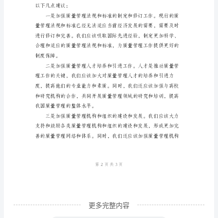
尊
敬
的
各
位
领
导、
的专业能力和素质。
各
位
嘉
宾：
大
更多完整内容
家