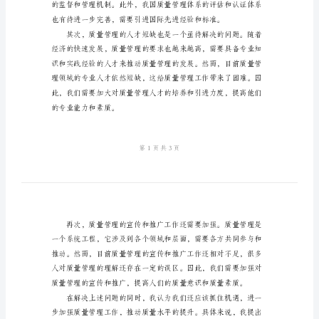
文
2024
年
质
量
分
析
困难。
发
言
稿
范
文