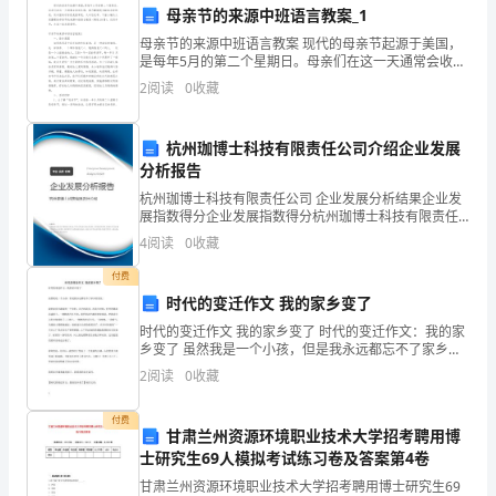
母亲节的来源中班语言教案_1
场
母亲节的来源中班语言教案 现代的母亲节起源于美国，
合
是每年5月的第二个星期日。母亲们在这一天通常会收到
礼物，康乃馨被视为献给母亲的花，而中国的母亲花是
2
阅读
0
收藏
上
萱草花，又叫忘忧草。下面小编为大家整理的母亲节
制度保障。
发
杭州珈博士科技有限责任公司介绍企业发展
分析报告
表
杭州珈博士科技有限责任公司 企业发展分析结果企业发
我
展指数得分企业发展指数得分杭州珈博士科技有限责任
公司综合得分说明：企业发展指数根据企业规模、企业
4
阅读
0
收藏
的
创新、企业风险、企业活力四个维度对企业发展情况进
行评
付费
意
时代的变迁作文 我的家乡变了
见，
时代的变迁作文 我的家乡变了 时代的变迁作文：我的家
我国质量管理的整体水平。
乡变了 虽然我是一个小孩，但是我永远都忘不了家乡的
我
变化。 我的家乡在湖南的一个乡村，名字叫武冈。在我
2
阅读
0
收藏
小时候，村里的路面沾满黄土，一辆辆老汽车开来，黄
将
付费
甘肃兰州资源环境职业技术大学招考聘用博
就
士研究生69人模拟考试练习卷及答案第4卷
2024
甘肃兰州资源环境职业技术大学招考聘用博士研究生69