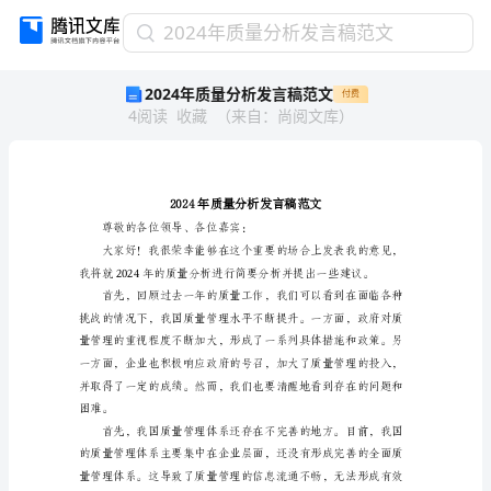
2024
2024年质量分析发言稿范文
年
2024年质量分析发言稿范文
付费
质
4
阅读
收藏
（
来自
：
尚阅文库
）
量
分
析
发
言
稿
尊敬的各位领导、各位嘉宾：
范