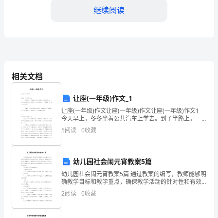
好！
继续阅读
我
很
荣
幸
相关文档
能
让座(一年级)作文_1
够
让座(一年级)作文让座(一年级)作文让座(一年级)作文1
今天早上，冬冬坐着公共汽车上学去。到了半路上，一
在
位老奶奶上车来，老奶奶一手拄着拐杖，一手提着篮
5
阅读
0
收藏
子，看上去很吃力。 冬冬看见了，连
这
个
幼儿园社会闹元宵教案5篇
幼儿园社会闹元宵教案5篇 通过教案的编写，教师能够明
重
以下几点建议：
确教学目标和教学重点，确保教学活动的针对性和有效
性，通过教案，教师能够有序地进行课堂评价，激发学
要
2
阅读
0
收藏
生的学习动力和积极性，小编今天就为您带来了幼儿
的