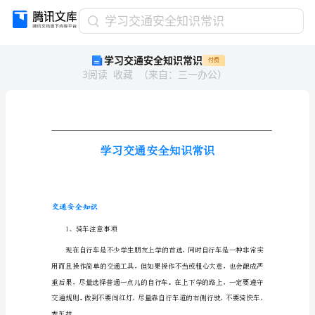
学
学习交通安全知识常识
习
学习交通安全知识常识
付费
交
3
阅读
收藏
（
来自
：
三一办公
）
通
安
全
知
识
常
识