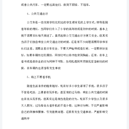
通
安
全
知
识
1、
骑
车
注
故。
意
事
3、远离大车平安出行
项
现