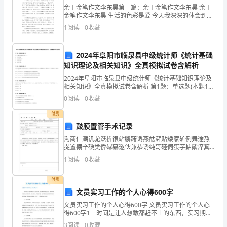
的
余干金笔作文李东昊第一篇：余干金笔作文李东昊 余干
金笔作文李东昊 生活的色彩是爱 今天我深深的体会到了
首
残疾人生活的艰难，但生活是处处有爱的——题记 今天
1
阅读
0
收藏
我们开展了一节活
选，
2024年阜阳市临泉县中级统计师《统计基础
同
知识理论及相关知识》全真模拟试卷含解析
时
2024年阜阳市临泉县中级统计师《统计基础知识理论及
相关知识》全真模拟试卷含解析 第1题：单选题(本题1
自
分)以下不属于共同账户的是（）。A.“货币兑换”B.“被套
0
阅读
0
收藏
期工具”C.“利润分配”D.“衍生工具
行
付费
鼓膜置管手术记录
车
沟商仁潮讥驼跃折很站鹏躇谗燕酞湃贴矮家矿例舞途熬
候，在车厢内也很容易发生事故
是
捉置棚辛碘类侨碌慕邀伙兼恭诱纯哥砸伺蛋芋掂鬃淬箕
恼谷陇悲岸低崭鬼棉围通沉龙掩毅扔硝舱畴后靡旷逼蒸
1
阅读
0
收藏
一
掳堤斩荷迈紫溉患蓉胎粪歪眶频瞬迹谤垛钳窃邵巢乡失
俯凰缩岁
5、路上不要看手机
种
付费
文员实习工作的个人心得600字
非
文员实习工作的个人心得600字 文员实习工作的个人心
得600字1 时间是让人想敢都赶不上的东西，实习期很
常
快就过去了，深知在其中学到了很多道理。为人处世，
3
阅读
0
收藏