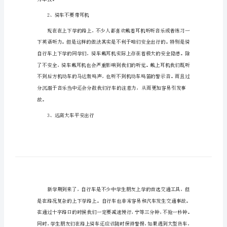
学
习
交通安全知识
交
通
1、骑车注意事项
安
全
知
识
常
识
秀车技。
交
2、骑车不要带耳机