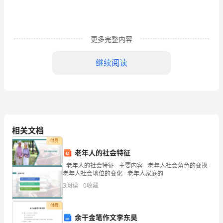
在
自
行
更多完整内容
车
继续阅读
是
不
少
学
相关文档
生
付费
老年人的社会特征
朋
- 老年人的社会特征 - 主要内容 - 老年人社会角色的变换 -
老年人社会地位的变化 - 老年人家庭的
友
3
阅读
0
收藏
上
4、公共交通出行
付费
学
余干金笔作文李东昊