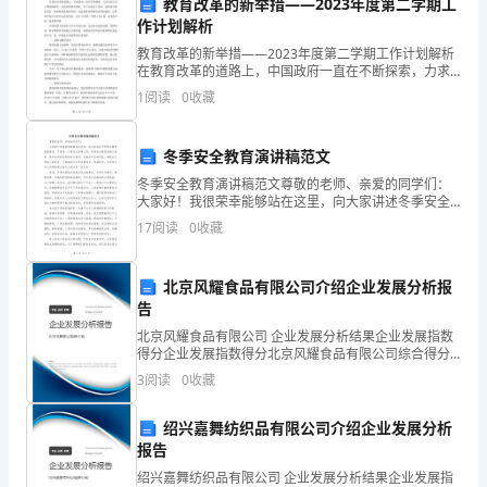
教育改革的新举措——2023年度第二学期工
作计划解析
乙方（受让方）：_______
让
教育改革的新举措——2023年度第二学期工作计划解析
签订日期：_______年_______月_______日
方）：
在教育改革的道路上，中国政府一直在不断探索，力求
让每个孩子都能够拥有一份优质的教育资源。为了实现
1
阅读
0
收藏
_______
这个目标，政府每年都会发布一些重要的政策和举措，
来促
文：第三方主体+甲方权益主导
乙
冬季安全教育演讲稿范文
合同编号：_______
方
冬季安全教育演讲稿范文尊敬的老师、亲爱的同学们：
大家好！我很荣幸能够站在这里，向大家讲述冬季安全
甲方（转让方）：_______
（受
教育的重要性。冬季是一个寒冷且多事之季，各种安全
17
阅读
0
收藏
乙方（受让方）：_______
隐患也随之而来。我们必须时刻保持安全意识，妥善应
对各种风
让
第三方（担保方）：_______
北京风耀食品有限公司介绍企业发展分析报
方）：
告
_______
北京风耀食品有限公司 企业发展分析结果企业发展指数
让土地承包权的事宜，达成如下协议：
得分企业发展指数得分北京风耀食品有限公司综合得分
根
说明：企业发展指数根据企业规模、企业创新、企业风
一、第三方主体介绍
3
阅读
0
收藏
险、企业活力四个维度对企业发展情况进行评价。该企
据
业的
绍兴嘉舞纺织品有限公司介绍企业发展分析
提供担保。
《中
报告
绍兴嘉舞纺织品有限公司 企业发展分析结果企业发展指