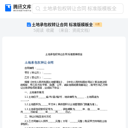
土
土地承包权转让合同 标准版模板全
地
土地承包权转让合同 标准版模板全
付费
承
5
阅读
收藏
（
来自
：
贤阅文档
）
包
权
转
让
合
同
土地承包权转让合同
标