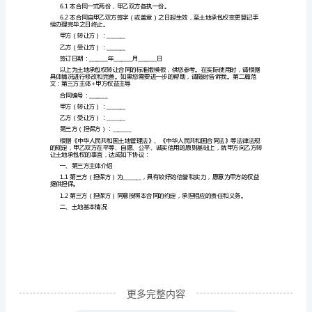
定金；
让
合
元整。
同
标
三、土地承包权转让手续
准
材料等。
版
模
用由乙方承担。
板
付给乙方。
全
土
地
承
更多完整内容
包