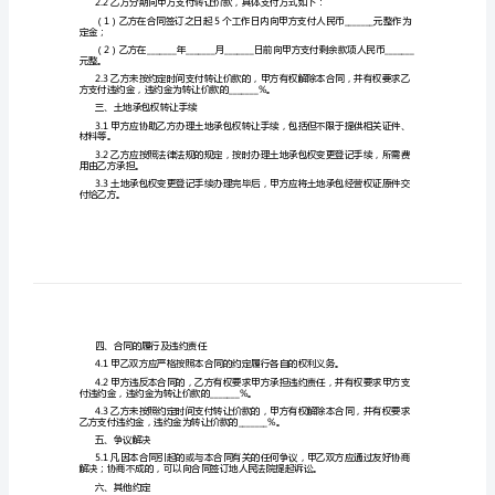
合同编号：_______
准
甲方（转让方）：_______
乙方（受让方）：_______
版
模
让土地承包权的事宜，达成如下协议：
一、土地基本情况
板
全
_______。
土
地
二、转让价格及支付方式
承
包
承包权。
权
转