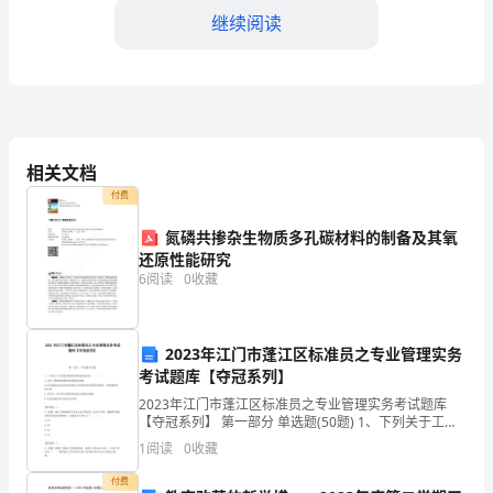
继续阅读
权
转
四、合同的履行及违约责任
让
合
相关文档
同
付违约金，违约金为转让价款的_______%。
付费
合
氮磷共掺杂生物质多孔碳材料的制备及其氧
同
还原性能研究
五、争议解决
6
阅读
0
收藏
编
号：
2023年江门市蓬江区标准员之专业管理实务
六、其他约定
_______
考试题库【夺冠系列】
6.1
2023年江门市蓬江区标准员之专业管理实务考试题库
甲
【夺冠系列】 第一部分 单选题(50题) 1、下列关于工程
建设标准的说法错误的是（ ）。A.为在工程建设领域内
方
1
阅读
0
收藏
续办理完毕之日终止。
获得最佳效益B.是对建设活动
（转
付费
甲方（转让方）：_______