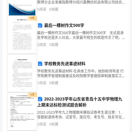
华
数得分企业发展指数得分绍兴嘉舞纺织品有限公司综合
二、土地基本情况
得分说明：企业发展指数根据企业规模、企业创新、企
人
5
阅读
0
收藏
业风险、企业活力四个维度对企业发展情况进行评价。
该企
付费
民
最后一棵树作文500字
共
最后一棵树作文500字最后一棵树作文500字 无论是身
处学校还是步入社会，大家最不陌生的就是作文了吧，
和
作文是通过文字来表达一个主题意义的记叙方法。为了
2
阅读
0
收藏
让您在写作文时更加简单方便，下面是小编为大家
国
土
学校教务先进事迹材料
地
学校教务先进事迹材料 在具体工作中，她协助领导进 行
学院教学管理制度建设及校院教学管理规章制度落实工
作。在探索院教学检查、毕业设计及考试管理工作规范
管
1
阅读
0
收藏
化、教务管理微机化等方面做了许多卓有成
理
付费
2022-2023学年山东省青岛十五中学物理九
法》、
上期末达标检测试题含解析
《中
2022-2023学年九上物理期末模拟试卷考生请注意：1．
答题前请将考场、试室号、座位号、考生号、姓名写在
试卷密封线内，不得在试卷上作任何标记。2．第一部分
华
2
阅读
0
收藏
选择题每小题选出答案后，需将答案写在试卷指定