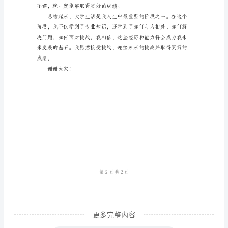
尊
敬
的
团队合作能力。
各
位
评
委，
亲
爱
的
同
学
更多完整内容
们，