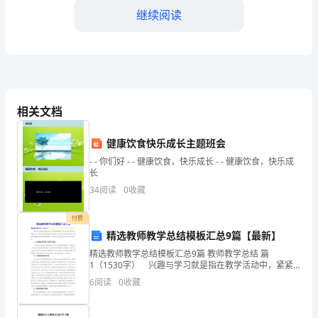
大
继续阅读
家
好！
我
叫
相关文档
张
健康饮食快乐成长主题班会
三，
- - 你们好 - - 健康饮食，快乐成长 - - 健康饮食，快乐成
长
今
34
阅读
0
收藏
年
付费
22
精选教师教学总结模板汇总9篇【最新】
精选教师教学总结模板汇总9篇 教师教学总结 篇
岁，
不懈，就一定能够取
1（1530字） 兴趣与学习就是指在教学活动中，紧紧
围绕兴趣这个中心及其他因素所展开的教学方法，使学
来
6
阅读
0
收藏
生在兴趣中达到学习的目的。所以培养学生的学习兴
趣，也
自