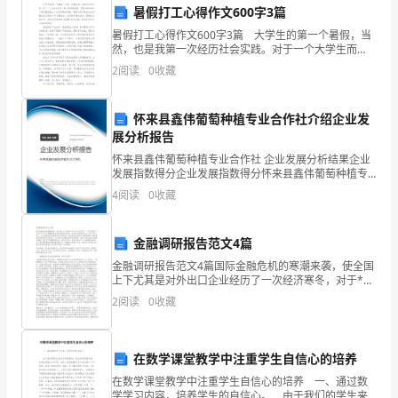
暑假打工心得作文600字3篇
XX
暑假打工心得作文600字3篇 大学生的第一个暑假，当
省
然，也是我第一次经历社会实践。对于一个大学生而
言，敢于接受挑战是一种基本的素质。于是我毅然踏上
2
阅读
0
收藏
XX
了社会实践的道路。想通过亲身体验社会实践让自己更
进一
成绩。
市。
怀来县鑫伟葡萄种植专业合作社介绍企业发
展分析报告
首
谢谢大家！
怀来县鑫伟葡萄种植专业合作社 企业发展分析结果企业
先，
发展指数得分企业发展指数得分怀来县鑫伟葡萄种植专
业合作社综合得分说明：企业发展指数根据企业规模、
4
阅读
0
收藏
我
企业创新、企业风险、企业活力四个维度对企业发展情
况进
想
金融调研报告范文4篇
对
金融调研报告范文4篇国际金融危机的寒潮来袭，使全国
上下尤其是对外出口企业经历了一次经济寒冬，对于**
各
这个处于寒潮影响末端的内陆城市来说，受的波及究竟
2
阅读
0
收藏
有多大。对于生存、成长、壮大都非常不容易的女企业
家来
位
评
在数学课堂教学中注重学生自信心的培养
在数学课堂教学中注重学生自信心的培养 一、通过数
委
学学习内容，培养学生的自信心。 由于我们的学生来