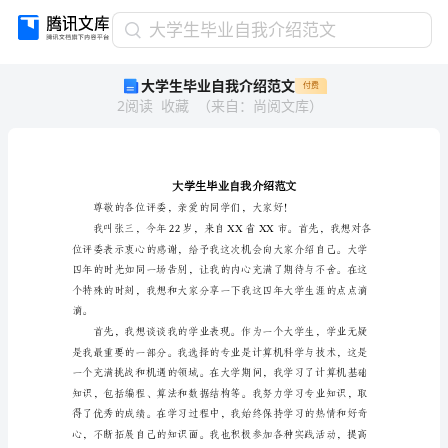
大
大学生毕业自我介绍范文
学
大学生毕业自我介绍范文
付费
生
2
阅读
收藏
（
来自
：
尚阅文库
）
毕
业
自
我
介
绍
范