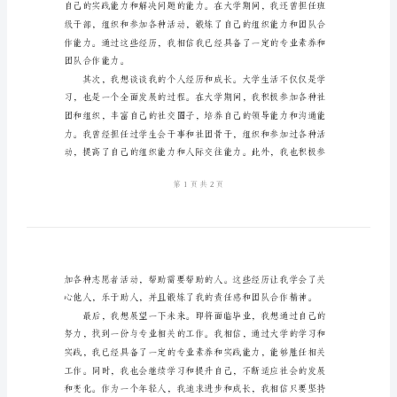
文
大
学
滴。
生
毕
业
自
我
介
绍
范
文