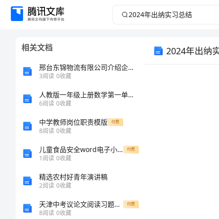
2024
年
相关文档
2024年出纳
出
邢台东锦物流有限公司介绍企业发展分析报告
纳
3
阅读
0
收藏
实
人教版一年级上册数学第一单元《准备课》练习题及答案1套
6
阅读
0
收藏
习
中学教师岗位职责模版
付费
8
阅读
0
收藏
总
儿童食品安全word电子小报手抄报模板
付费
1
阅读
0
收藏
结
精选农村好青年演讲稿
2024
2
阅读
0
收藏
年
天津中考议论文阅读习题及答案
付费
8
阅读
0
收藏