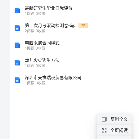
出
最新研究生毕业自我评价
纳
1
阅读
0
收藏
实
第二次月考滚动检测卷-乌鲁木齐第四中学数学七年级上册第三章一元一次方程方程专题练习试卷（详解版）
付费
2
阅读
0
收藏
习
总
电脑采购合同样式
1
阅读
0
收藏
结
幼儿火灾逃生方法
2024
1
阅读
0
收藏
年
深圳市天祥瑞权贸易有限公司介绍企业发展分析报告
1
阅读
0
收藏
出
纳
实
习
复制全文
总
全屏阅读