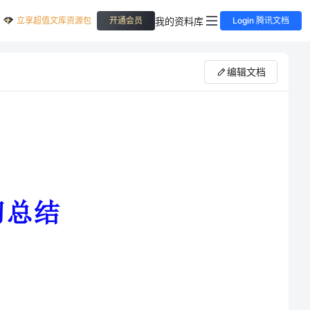
立享超值文库资源包
我的资料库
开通会员
Login 腾讯文档
编辑文档
出纳岗位的各种制度及其日常的工作流程。在同事们的
中的知识，使我最快的熟悉了这份新的工作。在工作岗位
来体现人生价值。同时为了提高工作效率，平时自学电脑