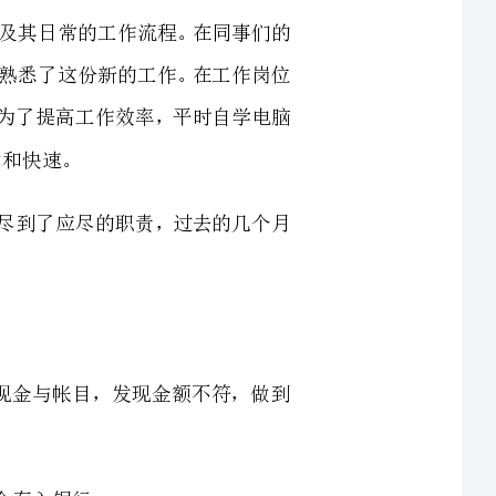
反映、监督四个方面尽到了应尽的职责，过去的几个月
定期向会计核对现金与帐目，发现金额不符，做到
关部门联系，井然有序地完成了职工工资和其它应
4、坚持财务手续，严格审核（凭证上必须有经手人及相关领导的签字才能给予支付），