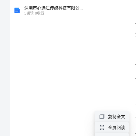
小
深圳市心选汇传媒科技有限公司介绍企业发展分析报告
5
阅读
0
收藏
学
教
师
试
用
期
工
复制全文
作
全屏阅读
总