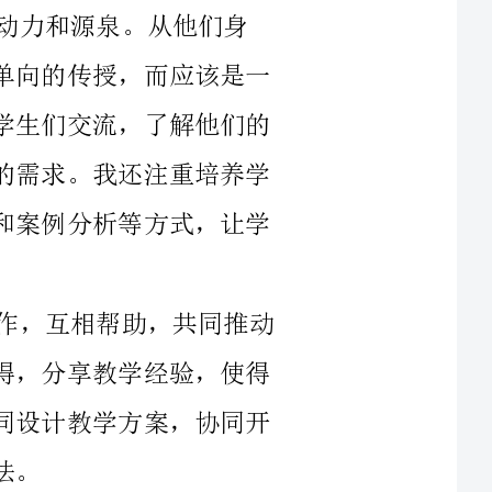
种互动、共同学习的过程。因此，我经常和学生们交流，了解他们的
需求和想法，并在教学中尽可能地满足他们的需求。我还注重培养学
生的创新意识和实践能力，通过启发式教学和案例分析等方式，让学
我要感谢我的同事们。他们与我团结合作，互相帮助，共同推动
教育事业的发展。我们经常在教学中交流心得，分享教学经验，使得
我们的教学水平不断提高。此外，我们还共同设计教学方案，协同开
良好的工作环境和条
们的工作进
展，根据我们的要求和反馈给予指导和建议，使得我们的工作有了更
我要感谢自己。是自己的不懈努力和认真反思，才使得我能够在