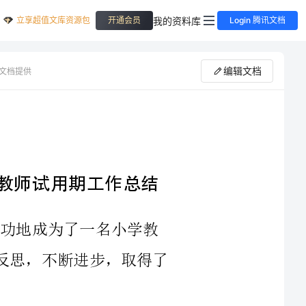
立享超值文库资源包
我的资料库
开通会员
Login 腾讯文档
编辑文档
文档提供
023小学教师试用期工作总结
用期，我终于成功地成为了一名小学教
师。在这一年里，我兢兢业业地工作，认真反思，不断进步，取得了
力和源泉。从他们身
上，我学到了很多。我明白了教育不是一种单向的传授，而应该是一