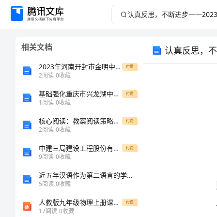
认
真
相关文档
认真反思，不
反
2023年河南开封市金明中学数学八年级下册三角形定向训练试题
付费
思，
2
阅读
0
收藏
基础强化重庆市兴龙湖中学化学九年级上册期中重点解析
不
付费
1
阅读
0
收藏
断
核心阅读：教案阅读策略指导
付费
2
阅读
0
收藏
进
中建三局建设工程股份有限公司从业人员三级安全教育考试卷及答案
付费
9
阅读
0
收藏
步
近五年汉语作为第二语言的学习策略研究综述
——
5
阅读
0
收藏
人教版九年级物理上册课件-电压
2023
付费
17
阅读
0
收藏