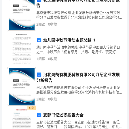
告
果
北京盛维科技有限公司 企业发展分析结果企业发展指数
园
得分企业发展指数得分北京盛维科技有限公司综合得分
说明：企业发展指数根据企业规模、企业创新、企业风
2
阅读
0
收藏
险、企业活力四个维度对企业发展情况进行评价。该企
最
业的
具
幼儿园中秋节活动主题总结_1
幼儿园中秋节活动主题总结 中秋节是中国四大传统节日
有
之一，中秋节自古便有祭月、赏月、吃月饼、玩花灯、
赏桂花、饮桂花酒等民俗。下面小编带来幼儿园中秋节
生
1
阅读
0
收藏
活动主题总结，希望大家喜欢。幼儿园中秋节活动
命
河北鸿鹄有机肥科技有限公司介绍企业发展
力。
分析报告
河北鸿鹄有机肥科技有限公司 企业发展分析结果企业发
展指数得分企业发展指数得分河北鸿鹄有机肥科技有限
公司综合得分说明：企业发展指数根据企业规模、企业
星
3
阅读
0
收藏
创新、企业风险、企业活力四个维度对企业发展情况进
行评
期
付费
支部书记述职报告大全
天，
支部书记述职报告大全 #支部书记述职报告1# 各位
领导、朋友们： 我叫徐培军、1971年2月出生、中共