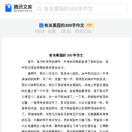
有
有关果园的300字作文
关
有关果园的300字作文
付费
果
4
阅读
收藏
（
来自
：
贤阅文档
）
园
的
300
字
作
文
中我还是觉得果园最具有生命力。
有