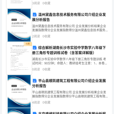
10小题，每题3分，共30分）1、下列生物中，除细胞膜
3
阅读
0
收藏
有
外几乎不含磷脂分子的有 （ ）①乳酸菌 ②变形
了
温州黛鑫信息技术服务有限公司介绍企业发
展分析报告
新
温州黛鑫信息技术服务有限公司 企业发展分析结果企业
发展指数得分企业发展指数得分温州黛鑫信息技术服务
的
有限公司综合得分说明：企业发展指数根据企业规模、
2
阅读
0
收藏
企业创新、企业风险、企业活力四个维度对企业发展情
生
况进
付费
综合解析湖南长沙市实验中学数学八年级下
命，
册三角形专题训练试卷（含答案详解版）
其
湖南长沙市实验中学数学八年级下册三角形专题训练 考
试时间：90分钟；命题人：教研组考生注意：1、本卷分
中
第I卷（选择题）和第Ⅱ卷（非选择题）两部分，满分100
0
阅读
0
收藏
分，考试时间90分钟2、答卷前，考生务必用0
我
平山县顺凯建筑工程有限公司介绍企业发展
还
分析报告
平山县顺凯建筑工程有限公司 企业发展分析结果企业发
是
展指数得分企业发展指数得分平山县顺凯建筑工程有限
公司综合得分说明：企业发展指数根据企业规模、企业
4
阅读
0
收藏
觉
创新、企业风险、企业活力四个维度对企业发展情况进
行评
得
北京盛维科技有限公司介绍企业发展分析报