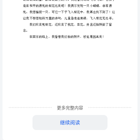
关
果
园
的
300
字
作
文
春
更多完整内容
天，
是
继续阅读
万