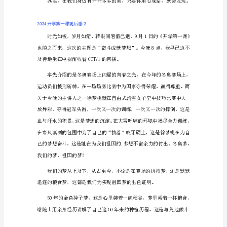
课
观
后
感
1
今
功！
天，
我
上
网
看
了
《开