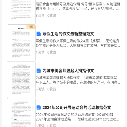
硬质合金常用牌号及用途介绍 牌号/相当标准ISO/ 物理机
身
械性能（min）：抗弯强度N/mm2；硬度HRA/用途。
1、 YG3x/ K01/ 1420；92.5/适于铸铁、有色金属及合
3
阅读
0
收藏
边”。
金、淬火钢合金
及待地坐在电视前收看CCTV1的直播。
俗
付费
寒假生活的作文最新整理范文
话
寒假生活的作文寒假生活的作文4篇【推荐】 无论是身
处学校还是步入社会，大家都写过作文吧，写作文是培
说：
养人们的观察力、联想力、想象力、思考力和记忆力的
1
阅读
0
收藏
重要手段。如何写一篇有思想、有文采的作文呢？下面
世
是
界
为城市美容师竖起大拇指作文
并
为城市美容师竖起大拇指作文 “城市美容师”其实就是
环卫工人。每个城市的凌晨，在朦胧的月光中，在明亮
不
的路灯下，总能看见几个忙碌的身影——环卫工人。
5
阅读
0
收藏
他们大多数是中年人或老年人，他们大多数是为了维
缺
少
2024年公司开展运动会的活动总结范文
2024年公司开展运动会的活动总结范文【公司名称】
美，
我们的梦，祖国的梦！
2024年运动会活动总结一、总结概述2024年公司运动会
是本公司历史上规模最大、影响最广的一次运动盛会。
5
阅读
0
收藏