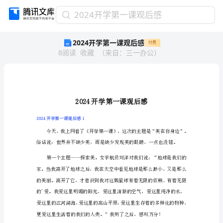
2024
2024开学第一课观后感
开
2024开学第一课观后感
付费
学
8
阅读
收藏
（
来自
：
三一办公
）
第
一
课
观
后
感
2024
2024开学第一课观后感1