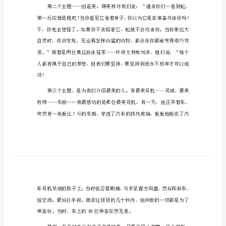
开
学
第
一
课
观
后
感
2024
开
学
第
一