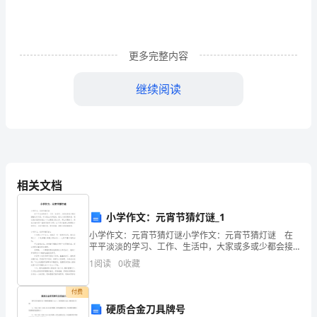
学
第
更多完整内容
一
课》，
继续阅读
这
次
的
相关文档
主
题
小学作文：元宵节猜灯谜_1
是
小学作文：元宵节猜灯谜小学作文：元宵节猜灯谜 在
平平淡淡的学习、工作、生活中，大家或多或少都会接
触过作文吧，作文是由文字组成，经过人的思想考虑，
“美
1
阅读
0
收藏
通过语言组织来表达一个主题意义的文体。那么问题来
2024开学第一课观后感2
了，
在
付费
硬质合金刀具牌号
你