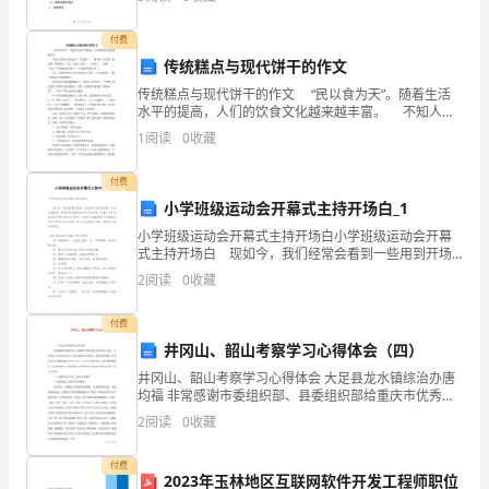
而
为庆祝公司成立10周年，营造积极向上、团结友爱
是
付费
传统糕点与现代饼干的作文
缺
传统糕点与现代饼干的作文 “民以食为天”。随着生活
少
水平的提高，人们的饮食文化越来越丰富。 不知人们
是否已经淡忘了“玉带糕”、“夏雪糕”之类的“杭嘉湖”传统
1
阅读
0
收藏
糕点。不过，比起“达能”、“康元”、“
发
付费
现
小学班级运动会开幕式主持开场白_1
美
小学班级运动会开幕式主持开场白小学班级运动会开幕
式主持开场白 现如今，我们经常会看到一些用到开场
的
白的场景，开场白很重要，很多时候会影响到对方对你
2
阅读
0
收藏
的第一印象。你知道规范的开场白要怎么写吗？下面是
眼
小
付费
睛，
井冈山、韶山考察学习心得体会（四）
一
井冈山、韶山考察学习心得体会 大足县龙水镇综治办唐
均福 非常感谢市委组织部、县委组织部给重庆市优秀共
产党员、优秀党务工作者到井冈山、韶山考察学习的机
点
2
阅读
0
收藏
会，我很荣幸参加了大足县30人考察团2
也
付费
2023年玉林地区互联网软件开发工程师职位