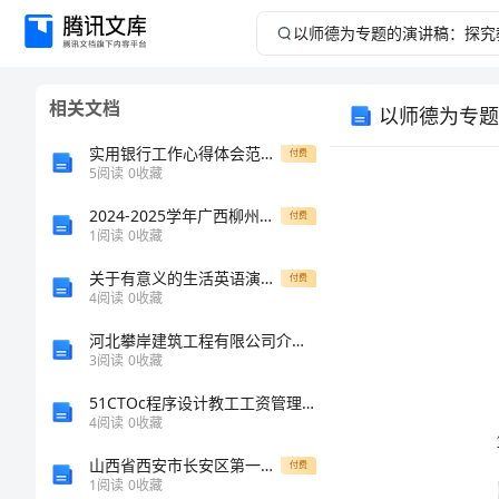
以
师
相关文档
以师德为专题
德
实用银行工作心得体会范文锦集六篇
付费
为
5
阅读
0
收藏
2024-2025学年广西柳州市城中区龙城中学高二化学第一学期期末教学质量检测模拟试题含解析
专
付费
1
阅读
0
收藏
题
关于有意义的生活英语演讲稿1
付费
4
阅读
0
收藏
的
河北攀岸建筑工程有限公司介绍企业发展分析报告
3
阅读
0
收藏
演
51CTOc程序设计教工工资管理系统
讲
4
阅读
0
收藏
山西省西安市长安区第一中学2024年物理高一上册期末学业质量监测试题含解析
付费
稿：
1
阅读
0
收藏