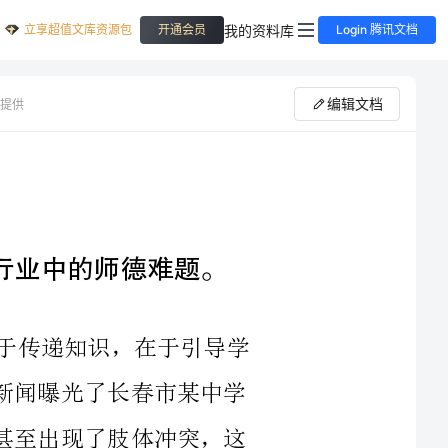
立享超值文库资源包
我的资料库
开通会员
Login 腾讯文档
编辑文档
提供
中的师德难题。
教师是一个神圣的职业，其使命不仅在于传递知识，在于引导学
生正确的人生观和价值观。而前不久有一则新闻曝光了长春市某中学
的一位教师，他在课堂上侮辱、谩骂学生，甚至出现了肢体冲突，这
不仅损害了学生的身心健康，也严重违背了教师的职业道德。因此，
我们需要深入探究教育行业中的师德难题，找出问题所在，引导广大