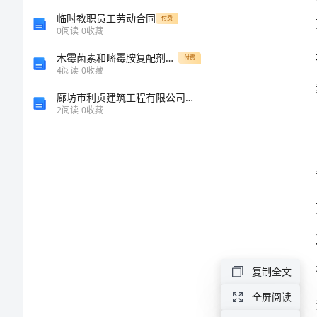
探
临时教职员工劳动合同
付费
0
阅读
0
收藏
究
木霉菌素和嘧霉胺复配剂防治抗药性灰霉病(修改稿)
付费
4
阅读
0
收藏
教
廊坊市利贞建筑工程有限公司介绍企业发展分析报告
2
阅读
0
收藏
育
行
业
中
的
复制全文
师
全屏阅读