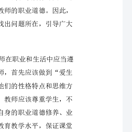
我们需要了解什么是师德。师德是指教师在职业和生活中应当遵
守的职业道德规范和行为准则。作为一名教师，首先应该做到“爱生
如子、诲人不倦”，关注每一位学生，了解他们的性格特点和思维方
式，为他们提供个性化、全面的教育和指导。教师应该尊重学生，不
得侮辱、谩骂或者体罚学生。教师应该注重自身的职业道德修养、业
务能力和学科素养等方面的提升，努力提高教育教学水平，保证课堂
现实中，我们也面临着不少的师德难题。首先是“情感投射”问
题。有些教师在教学工作中的“过度爱护”，往往会让学生产生一种
主从关系混