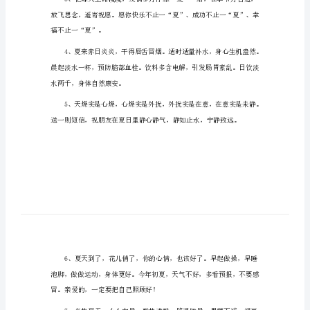
熟
熟熟夏日的凉意短信
夏
日
的
凉
岁月多美丽。
意
短
信
拥有一个清凉的夏日！
熟
熟
夏
日