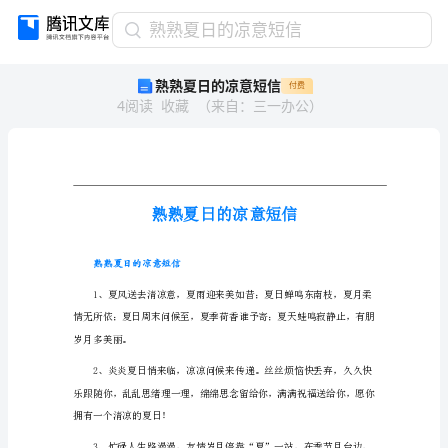
熟
熟熟夏日的凉意短信
熟
熟熟夏日的凉意短信
付费
夏
4
阅读
收藏
（
来自
：
三一办公
）
日
的
凉
意
短
信
熟