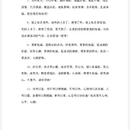
福不止一“夏”。
的
凉
意
短
水两千，身体自然康安。
信
1、
夏
风
送
去
清
凉
意，