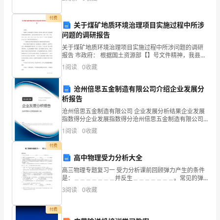
问
关，可是在第 5 关的时候不小心落败了，不过，这样我
候
付费
关于煤矿地质环境治理项目实施过程中所涉
心平，心静。
问题的调研报告
至，
关于煤矿地质环境治理项目实施过程中所涉问题的调研
夏
报告 市政府： 根据国土资源部【】号文件精神，我县镇
已被列入国土资源部煤矿地质环境治理项目，项目自北
1
阅读
0
收藏
季
而南包括片区、片区、片区、片区、片区、
荷
沧州倍思五金制造有限公司介绍企业发展分
析报告
香
沧州倍思五金制造有限公司 企业发展分析结果企业发展
指数得分企业发展指数得分沧州倍思五金制造有限公司
谁
综合得分说明：企业发展指数根据企业规模、企业创
1
阅读
0
收藏
新、企业风险、企业活力四个维度对企业发展情况进行
予
评价。
付费
寄；
高中物理受力分析大全
高三物理专题复习一 受力分析课前回顾弹力产生的条件
夏
是：﹍﹍﹍﹍﹍﹍﹍并反生﹍﹍﹍﹍﹍﹍﹍。常见的弹
力有：﹍﹍﹍﹍﹍﹍﹍﹍。摩擦力：相互接触的物体之
3
阅读
0
收藏
天
间发生﹍﹍﹍﹍﹍﹍﹍或具有﹍﹍﹍﹍﹍﹍﹍时，在接
触
蛙
付费