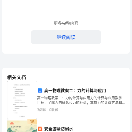
夏
雨
更多完整内容
迎
继续阅读
来
美
如
昔；
冒。亲爱的，一定要把自己照顾好！
相关文档
夏
日
高一物理教案二：力的计算与应用
高一物理教案二：力的计算与应用力的计算与应用教学
蝉
目标：了解力的概念和力的种类；掌握力的计算方法和
单位；理解牛顿第一、二定律及其应用；能够运用力的
3
阅读
0
收藏
鸣
知识解决实际问题。教学重点：掌握力的概念和种类；
福。愿你夏日哈哈笑！
掌握牛顿
东
付费
安全游泳防溺水