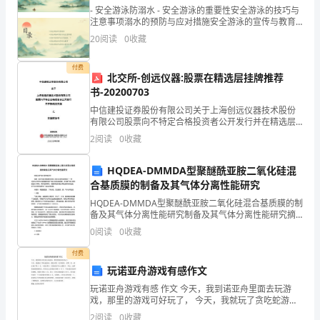
南
- 安全游泳防溺水 - 安全游泳的重要性安全游泳的技巧与
枝，
注意事项溺水的预防与应对措施安全游泳的宣传与教育
安全游泳的实践与案例分析 - 安全游
20
阅读
0
收藏
夏
送去最清凉的气息，让你舒适一整夏！
付费
月
北交所-创远仪器:股票在精选层挂牌推荐
书-20200703
柔
中信建投证券股份有限公司关于上海创远仪器技术股份
情
有限公司股票向不特定合格投资者公开发行并在精选层
挂牌之挂牌推荐书保荐机构二〇二〇年六月保荐机构及
2
阅读
0
收藏
保荐代表人声明中信建投证券股份有限公司及本项目保
无
荐代表人
夏清凉，心情舒畅。
HQDEA-DMMDA型聚醚酰亚胺二氧化硅混
所
合基质膜的制备及其气体分离性能研究
依；
HQDEA-DMMDA型聚醚酰亚胺二氧化硅混合基质膜的制
备及其气体分离性能研究制备及其气体分离性能研究摘
夏
要：本研究通过聚醚酰亚胺和二氧化硅混合基质制备了
0
阅读
0
收藏
一种HQDEA-DMMDA型聚醚酰亚胺二氧化硅混
日
付费
心。大暑天，请你笑纳！
玩诺亚舟游戏有感作文
周
玩诺亚舟游戏有感 作文 今天，我到诺亚舟里面去玩游
末
戏，那里的游戏可好玩了， 今天，我就玩了贪吃蛇游
戏，我是从第二关开始的，从第二关一直打到了第 5
2
阅读
0
收藏