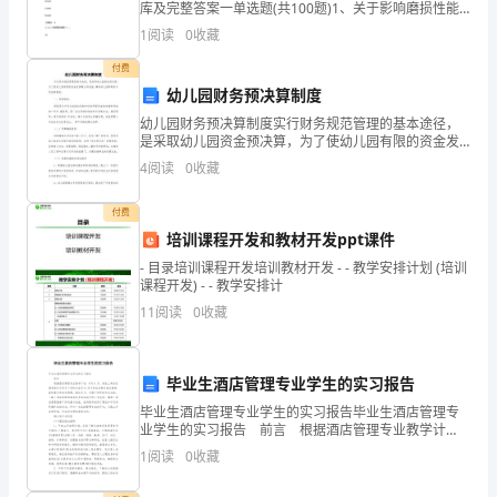
库及完整答案一单选题(共100题)1、关于影响磨损性能
一
的因素，下列哪一种说法是错误的（）A.弹性体与硬物
1
阅读
0
收藏
表面接触，局部产生高速大变形，导致弹性体局
项
付费
幼儿园财务预决算制度
重
幼儿园财务预决算制度实行财务规范管理的基本途径，
要
是采取幼儿园资金预决算，为了使幼儿园有限的资金发
挥最大的效益，珊洲幼儿园特制定本预决算制度。 一、
4
阅读
0
收藏
预算制度。预算是关于为完成组织目标和计划所需资金
倡
的来源
付费
议
培训课程开发和教材开发ppt课件
——
- 目录培训课程开发培训教材开发 - - 教学安排计划 (培训
课程开发) - - 教学安排计
倡
11
阅读
0
收藏
议
2024
毕业生酒店管理专业学生的实习报告
年
毕业生酒店管理专业学生的实习报告毕业生酒店管理专
业学生的实习报告 前言 根据酒店管理专业教学计
在
划，9月-1月，我在上海吉臣酒店进行为其5个月的专业
1
阅读
0
收藏
实习，实习岗位分别为前台接待、餐饮服务和客房管
校