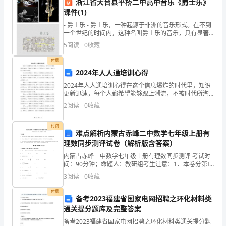
浙江省天台县平桥二中高中音乐《爵士乐》
许
课件(1)
我
- 爵士乐 - 爵士乐，一种起源于非洲的音乐形式。在不到
一个世纪的时间内，这种名叫爵士乐的音乐，具有显著
美国特色的音乐从默默无闻、起源于民间的音乐发展成
代
5
阅读
0
收藏
为美国本土产生
表
付费
2024年人人通培训心得
学
2024年人人通培训心得在这个信息爆炸的时代里，知识
更新迅速，每个人都希望能够跟上潮流，不被时代所淘
校
汰。为了提升自己，我参加了2024年的人人通培训项
2
阅读
0
收藏
目。人人通培训项目是一项针对全民普及教育的系统化
团
培
付费
委
难点解析内蒙古赤峰二中数学七年级上册有
理数同步测评试卷（解析版含答案）
向
内蒙古赤峰二中数学七年级上册有理数同步测评 考试时
少电力的消耗。
间：90分钟；命题人：教研组考生注意：1、本卷分第I
大
卷（选择题）和第Ⅱ卷（非选择题）两部分，满分100
3
阅读
0
收藏
分，考试时间90分钟2、答卷前，考生务必用0.5
家
付费
备考2023福建省国家电网招聘之环化材料类
提
通关提分题库及完整答案
出
备考2023福建省国家电网招聘之环化材料类通关提分题