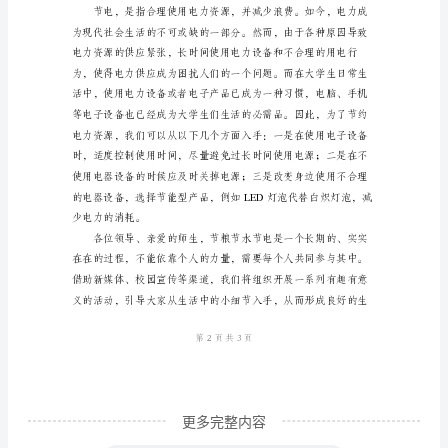
节
水
节
电
倡
议
书
尊
敬
的
各
位
领
更多完整内容