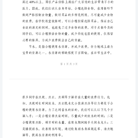
电
倡
议
书
2024
量。
年
大
学
生
节
粮