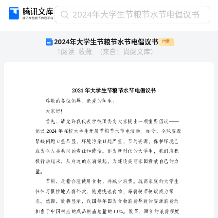
2024
2024年大学生节粮节水节电倡议书
年
2024年大学生节粮节水节电倡议书
付费
大
1
阅读
收藏
（
来自
：
尚阅文库
）
学
生
节
粮
节
水
尊敬的各位领导、
节
大家好！