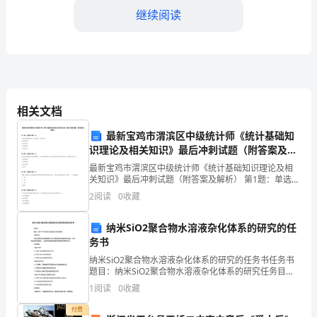
导、
继续阅读
亲
爱
的
师
相关文档
生：
最新宝鸡市渭滨区中级统计师《统计基础知
识理论及相关知识》最后冲刺试题（附答案及解
大
析）
最新宝鸡市渭滨区中级统计师《统计基础知识理论及相
家
关知识》最后冲刺试题（附答案及解析） 第1题：单选题
(本题1分)当需求曲线整体向右上方移动时，这表明( )。
2
阅读
0
收藏
A.需求增加B.需求减少C.价格提高D.价格
好！
纳米SiO2聚合物水溶液杂化体系的研究的任
首
面等，提高水资源的利用率。
务书
先，
纳米SiO2聚合物水溶液杂化体系的研究的任务书任务书
题目：纳米SiO2聚合物水溶液杂化体系的研究任务目
请
标：本次研究的目标是探索纳米SiO2和聚合物水溶液的
1
阅读
0
收藏
杂化体系，评估其性质和应用潜力，为相关领域的应
允
付费