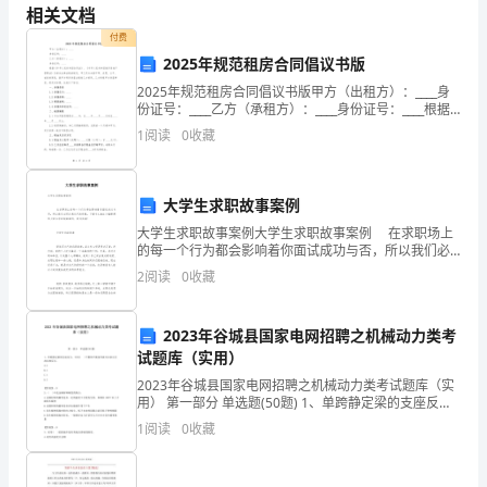
年
相关文档
境保护仍然严重
_____________
O
宁
付费
2025年规范租房合同倡议书版
A.B.CD.
夏
2025年规范租房合同倡议书版甲方（出租方）：____身
份证号：____乙方（承租方）：____身份证号：____根据
回
《中华人民共和国合同法》、《中华人民共和国城市房
1
阅读
0
收藏
地产管理法》及相关法律法规的规定，
4（0
六、.资料分析题）
族
自
37
大学生求职故事案例
治
大学生求职故事案例大学生求职故事案例 在求职场上
的每一个行为都会影响着你面试成功与否，所以我们必
区
须注意自己的形象，下面有YJBYS小编整理的大学生求职
2
阅读
0
收藏
故事案例，欢迎阅读! 大学生求
吴
2023年谷城县国家电网招聘之机械动力类考
忠
试题库（实用）
市
2023年谷城县国家电网招聘之机械动力类考试题库（实
用） 第一部分 单选题(50题) 1、单跨静定梁的支座反
C.199620031999
国
力，可用( )个整体平衡条件就可以求出全部支座反力。
1
阅读
0
收藏
A.2B.3C.4D.5【答案
家
用额都最小