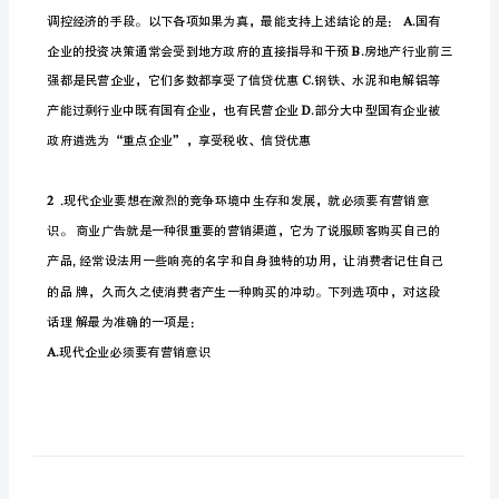
案
自
治
学校:班级:姓名:考号:
区
吴
（10
一、单选题题）
忠
1
市
国
家
公
务