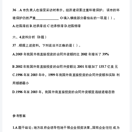
员
行
政
职
业
能
2
力
测
验