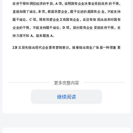
测
话理解最为准确的一项是：
试
卷
A.
现代企业必须要有营销意识
(含
答
案)
考
更多完整内容
前
继续阅读
必
备
36
.A
2023