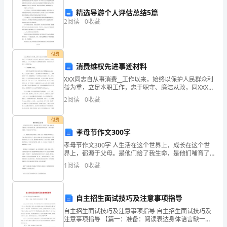
公
精选导游个人评估总结5篇
D.19962003
务
2
阅读
0
收藏
员
付费
行
消费维权先进事迹材料
政
XXX同志自从事消费__工作以来，始终以保护人民群众利
益为重，立足本职工作，忠于职守、廉洁从政，同XXXX
职
干部职工共同努力， 尽心尽力地为广大消费者排忧解
参考答案
2
阅读
0
收藏
难，千方百计维护好广大消费者利益， 一、尽
业
付费
能
孝母节作文300字
1.A
力
孝母节作文300字 人生活在这个世界上，成长在这个世
界上，都源于父母。是他们给了我生命，是他们哺育了
A
我。父母对我们的养育之恩 ，我终生都应该报答，欢迎
测
1
阅读
0
收藏
阅读孝母节作文。 一天，奶奶吃完饭便去购物
验
B
自主招生面试技巧及注意事项指导
测
自主招生面试技巧及注意事项指导 自主招生面试技巧及
C
试
注意事项指导 【篇一：准备：阅读表达身体语言缺一不