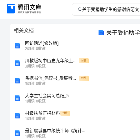
关
于
相关文档
关于受捐助学
受
回访话述[修改版]
捐
2
阅读
0
收藏
川教版初中历史九年级上册世界古代史部分五个主题教学设计
助
付费
3
阅读
0
收藏
学
条据书信_倡议书_发展聋人事业倡议书
亲爱的
付费
3
阅读
0
收藏
生
您好！
大学生社会实习总结_5
1
阅读
0
收藏
的
村级扶贫汇报材料
付费
感
1
阅读
0
收藏
最新虞城县中级统计师《统计基础知识理论及相关知识》模拟试题完整版
谢
的敬意！
1
阅读
0
收藏