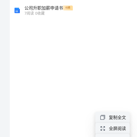
信
公司升职加薪申请书
付费
7
阅读
0
收藏
范
文
关
于
受
捐
助
学
生
复制全文
挑战自我。
的
全屏阅读