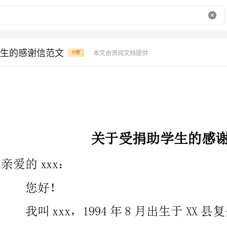
生的感谢信范文
本文由贤阅文档提供
付费
关于受捐助学生的感谢信范文
xxx：
我叫xxx，1994年8月出生于XX县复兴
得您的帮助，我内心非常地快乐，因为您的帮助使我有了重新上学
的时机，借此时机我和我的家人对您的帮助表示由衷的感谢和崇高