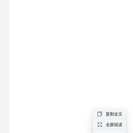
料
五
四
红
旗
团
献。
委
的
申
报
复制全文
材
料
全屏阅读