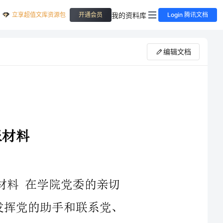
立享超值文库资源包
我的资料库
开通会员
Login 腾讯文档
编辑文档