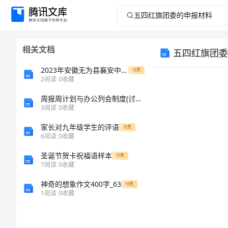
五
四
相关文档
五四红旗团委
红
2023年安徽无为县襄安中学数学八年级下册三角形章节训练试卷（含答案详解版）
付费
旗
2
阅读
0
收藏
周报周计划与办公列会制度(讨论稿)
团
3
阅读
0
收藏
委
家长对九年级学生的评语
付费
6
阅读
0
收藏
的
圣诞节贺卡祝福语样本
付费
7
阅读
0
收藏
申
神奇的想象作文400字_63
付费
报
1
阅读
0
收藏
材