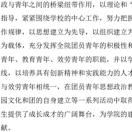
为载体，充分发挥全院团员青年的积极性和创造性，切实履行团结
青年、教育青年、效劳青年的职能，并以学习为重心，以育人为主
线，以培养具有创新精神和实践能力的人才为目标，坚持效劳大局
与效劳青年相统一，在团员青年思想政治教育、社会实践、繁荣校
园文化和团的自身建立等一系列活动中取得了优异成绩，为青年学
生提供了成长成才的广阔舞台，为学院的建立和开展做出了积极奉
我院共青团组织充分发挥政治优势，以科学的理论武装全团，以理
想信念教育和道德教育为工作核心，始终不渝地抓好团员青年的思
想教育工作。围绕院党委不同时期的工作重点
高”争先创优活动为指向标，深入开展主题教育活动。
全院各级团组织始终把用理论和“三个代表”重要思想武装青年、