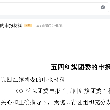
的申报材料
本文由贤阅文档提供
付费
五四红旗团委的申报材料
五四红旗团委的申报材料
-----XXX学院团委申报“五四红旗团委”材料在学院党委的亲切
关心和正确指导下，我院共青团组织充分发挥党的助手和联系党、
政与青年之间的桥梁纽带作用，以理论和“三个代表”重要思想为
指导，紧紧围绕学校的中心工作，努力把握当代青年特点和青年工
作规律，以思想建立为先导，以组织建立为根底，以校园文化活动