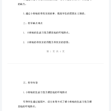
小
一、教学目标
青
蛙
找
家
——
精神。
语
文
教
力。
案
小
青
的能力。
蛙