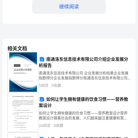
1.
继续阅读
了
解
小
三、教学内容
青
相关文档
蛙
南通洛东信息技术有限公司介绍企业发展分
的
析报告
南通洛东信息技术有限公司 企业发展分析结果企业发展
生
指数得分企业发展指数得分南通洛东信息技术有限公司
综合得分说明：企业发展指数根据企业规模、企业创
活
5
阅读
0
收藏
新、企业风险、企业活力四个维度对企业发展情况进行
评价。
习
息地的环境特点。
如何让学生拥有健康的饮食习惯——营养教
案设计
性
如何让学生拥有健康的饮食习惯——营养教案设计营养
及
教案设计随着社会的发展，人们越来越注重健康和营
养，而一个人的健康和营养与他/她的饮食习惯密不可
24
阅读
0
收藏
栖
分，因此，让学生拥有健康的饮食习惯成为了很多教育
工作者关注