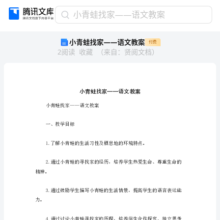
小
小青蛙找家——语文教案
青
小青蛙找家——语文教案
付费
蛙
2
阅读
收藏
（
来自
：
贤阅文档
）
找
家
——
语
文
教
小青蛙找家——语文教案
案