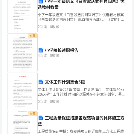
息
小学一年级语文《白雪歌送武判官归京》优
选教材教案
地
小学一年级语文《白雪歌送武判官归京》优选教材教案
《白雪歌送武判官归京》 此诗描写西域八月飞雪的壮丽
的
景色，抒写塞外送别、雪中送客之情，表现离愁和乡
2
阅读
0
收藏
思，却充满奇思异想，并不令人感到伤感。 下面小编给
环
大家带
鹰、毒蛇等危险的动物。
付费
境
小学校长述职报告
特
4
阅读
0
收藏
点。
2.
文体工作计划集合5篇
通
文体工作计划集合5篇 文体工作计划 篇1 文体部20xx-
叶。”
过
20xx学年工作计划 时间的沙漏总在不经意间倒空，暑假
转瞬即逝，我们迎来了新的学期，也预示着我们有新的
0
阅读
0
收藏
工作任务，新的挑战。于是，
小
付费
青
工程质量保证措施各观感项目的具体施工方
法
蛙
工程质量保证举措：各观感项目的详细施工方法工程质
的困境。