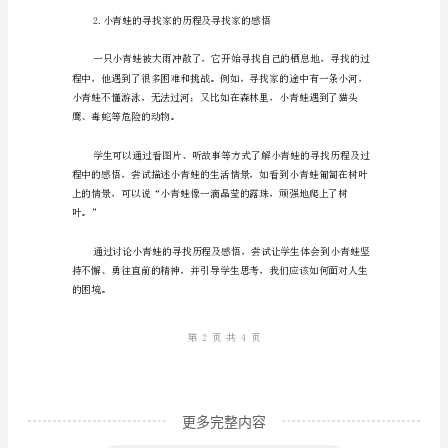
找
家
——
二、教学重点难点
语
文
教
案
一、
教
学
目
标
更多完整内容