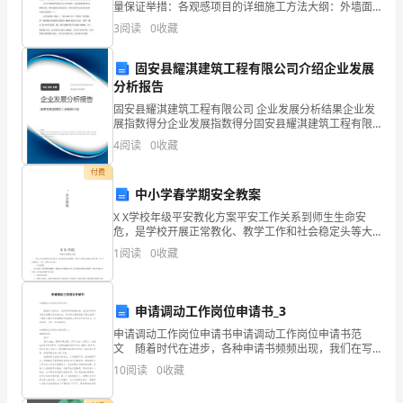
的
量保证举措：各观感项目的详细施工方法大纲：外墙面
层施工a.按施工立面图中的分开要求，在基层上弹出墨斗
3
阅读
0
收藏
线。b.嵌贴塑料便条前先在基层上刷一遍清水，在要嵌贴
寻
固安县耀淇建筑工程有限公司介绍企业发展
找
分析报告
家
固安县耀淇建筑工程有限公司 企业发展分析结果企业发
展指数得分企业发展指数得分固安县耀淇建筑工程有限
的
公司综合得分说明：企业发展指数根据企业规模、企业
4
阅读
0
收藏
创新、企业风险、企业活力四个维度对企业发展情况进
经
行评
付费
中小学春学期安全教案
历，
X X学校年级平安教化方案平安工作关系到师生生命安
培
危，是学校开展正常教化、教学工作和社会稳定头等大
事，为 实在搞好这一工作，特制订本方案。一、指导思
1
阅读
0
收藏
养
想以平安第一指导思想为根据，细致实行各级教化平安
工作
学
申请调动工作岗位申请书_3
生
申请调动工作岗位申请书申请调动工作岗位申请书范
文 随着时代在进步，各种申请书频频出现，我们在写
热
申请书的时候要切忌长篇大论。写申请书真像想象中那
10
阅读
0
收藏
么难吗？下面是小编为大家整理的申请调动工作岗位申
爱
请书