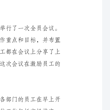
本周的工作开始于星期一，在公司内举行了一次全员会议。
会议上，公司领导向大家介绍了本周的工作重点和目标，并布置
了各部门的具体任务。与此同时，所有员工都在会议上分享了上
周的工作经验和成果，互相学习和借鉴。这次会议在激励员工的
星期二是一个紧凑而充实的工作日。各部门的员工在早上开
会，讨论本周的具体工作安排和进度。具体工作包括市场推广、
产品研发、客户服务等。特别是市场推广部门，他们通过市场调
研和数据分析，制定了本周的推广策略，并开始筹备一场线上推
广活动。在产品研发方面，研发团队根据用户反馈和市场需求，
优化了公司的主要产品，并计划在本周内推出新的版本。同时，