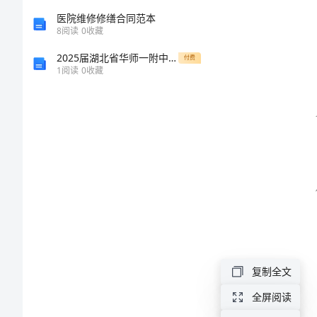
总
医院维修修缮合同范本
8
阅读
0
收藏
结
2025届湖北省华师一附中高一生物上学期期末考试模拟试题含解析
付费
1
阅读
0
收藏
2024
年
公
司
员
工
一
周
复制全文
工
全屏阅读
作