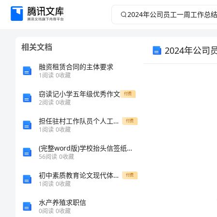
2024
年
相关文档
2024年公
公
融资租赁合同的主体要求
司
1
阅读
0
收藏
员
窃读记小学五年级优秀作文
付费
2
阅读
0
收藏
工
担任驻村工作队员个人工作计划
付费
1
阅读
0
收藏
一
(完整word版)学校抬头信签纸成绩证明
56
阅读
0
收藏
周
初中素质教育论文现代体育课堂教学重在创新
付费
工
1
阅读
0
收藏
水产养殖求职信
作
0
阅读
0
收藏