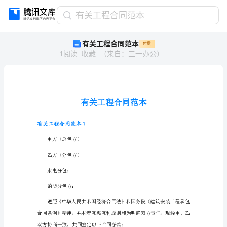
有
有关工程合同范本
关
有关工程合同范本
付费
工
1
阅读
收藏
（
来自
：
三一办公
）
程
合
同
范
本
有
关