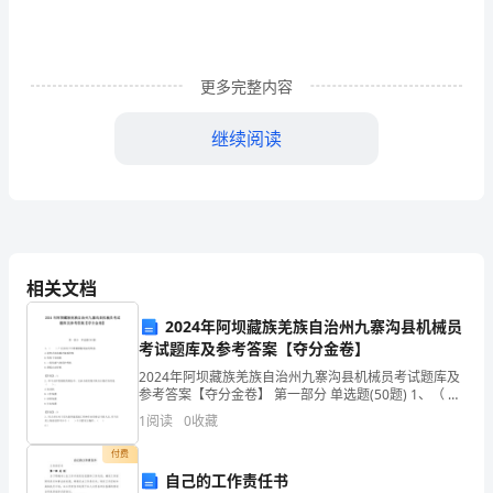
电
分
更多完整内容
包：
消
继续阅读
防
七、付款方法：
分
包
方：
相关文档
遵
2024年阿坝藏族羌族自治州九寨沟县机械员
考试题库及参考答案【夺分金卷】
照
八、结算依据：
2024年阿坝藏族羌族自治州九寨沟县机械员考试题库及
参考答案【夺分金卷】 第一部分 单选题(50题) 1、（ ）
《中
广泛应用于不锈钢薄板制品的焊接。A.逆变式直流脉冲
1
阅读
0
收藏
氩弧焊机B.等离子切割机C
华
付费
人
后的施工图预算和决算为依据。
自己的工作责任书