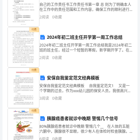
自己的工作责任书工作责任书第一章 总 则为了明确本人
民
在工作中的责任范围和工作内容，确保工作的顺利进行
和事业的发展，特制定本工作责任书，制定工作目标和
共
2
阅读
0
收藏
具体执行计划。本工作责任书适用于本人与所在单位签
署的
更通知书调整总造价。
和
付费
2024年初二班主任开学第一周工作总结
国
2024年初二班主任开学第一周工作总结我是2024年初二
经
班的班主任，经过一个短暂的寒假，新学期开学了。在
这个开学的第一周，我认真履行自己的职责，做好各项
理结算。
2
阅读
0
收藏
工作，帮助学生们顺利适应新的学习环境和学习节奏。
济
付费
合
安保自我鉴定范文经典模板
同
安保自我鉴定范文经典模板 自我鉴定范文1 又是一
个学期的过去，作为xxx幼儿园的保安人员，我很高兴在
法》
这个学期中，没有出现任何的安全事故。这不仅是对这
3
阅读
0
收藏
算金额80%的材料发票。
学期我的工作的圆满完成而感到高兴，更是对幼
和
付费
国
胰腺癌患者就诊中晚期 警惕几个信号
务
80%胰腺癌患者就诊中晚期 警惕几个__ 在人体的五脏
六腑中，胰腺很不显眼，很少有人在体检时检查胰腺。
九、工程质量
然而，如今随着人们生活水平的提高，吸烟、酗酒、高
院
6
阅读
0
收藏