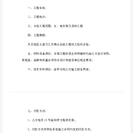
有关工程合同范本1
工
程
甲方（总包方）
合
同
乙方（分包方）
范
水电分包：
本
有
消防分包方：
关
工
程
合
双方协商一致，
同
范
一、工程名称：