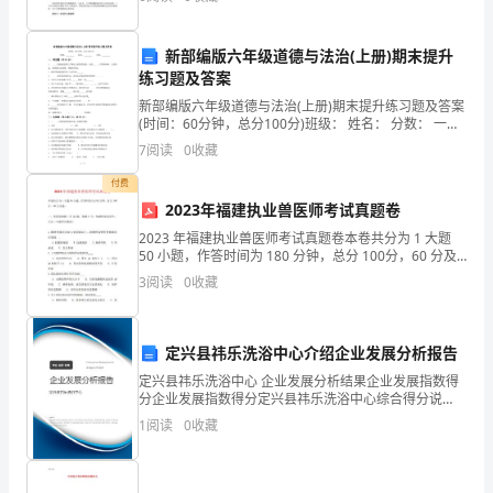
脂肪高蛋白质摄入过多等不良生活习惯，胰腺癌发病率
《建
新部编版六年级道德与法治(上册)期末提升
筑
练习题及答案
安
新部编版六年级道德与法治(上册)期末提升练习题及答案
(时间：60分钟，总分100分)班级： 姓名： 分数： 一、
填空题（共20分）1、____
装
7
阅读
0
收藏
工
付费
2023年福建执业兽医师考试真题卷
程
2023 年福建执业兽医师考试真题卷本卷共分为 1 大题
50 小题，作答时间为 180 分钟，总分 100分，60 分及
承
格。一、单项选择题（共 50 题，每题 2 分。每题的备选
3
阅读
0
收藏
项中，只有一个最符合
包
合
定兴县祎乐洗浴中心介绍企业发展分析报告
同
定兴县祎乐洗浴中心 企业发展分析结果企业发展指数得
分企业发展指数得分定兴县祎乐洗浴中心综合得分说
条
明：企业发展指数根据企业规模、企业创新、企业风
1
阅读
0
收藏
险、企业活力四个维度对企业发展情况进行评价。该企
业的综合
例》