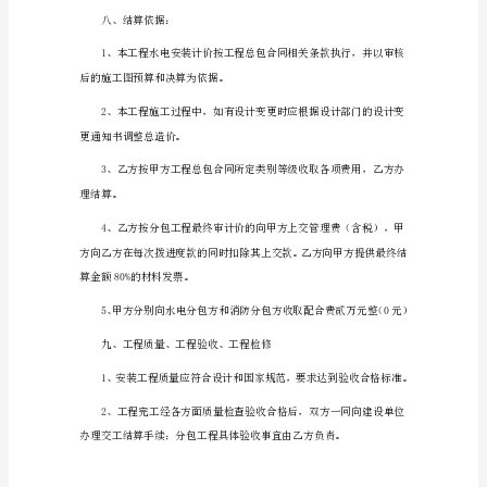
本
二、工程地点：
1
甲
方
四、工程期限：
（总
包
方）
乙
方
（分
包
方）
水