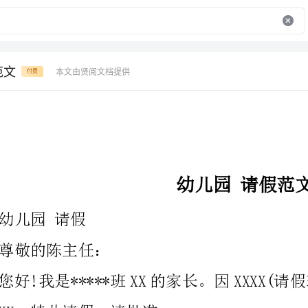
范文
本文由贤阅文档提供
付费
幼儿园请假范文
儿园请假
尊敬的陈主任：
您好!
XX。特此请假。请批准。
XX班