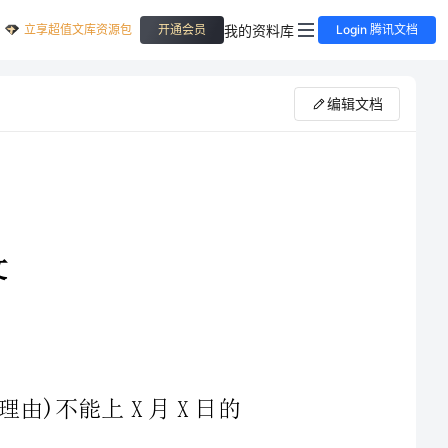
立享超值文库资源包
我的资料库
开通会员
Login 腾讯文档
编辑文档
我是*****班XX的家长。因XXXX(请假理由)不能上X月X日的