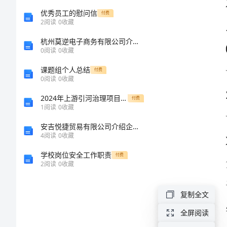
假
优秀员工的慰问信
付费
2
阅读
0
收藏
范
杭州莫逆电子商务有限公司介绍企业发展分析报告
文
请假条
0
阅读
0
收藏
幼
XXX老师：
课题组个人总结
付费
0
阅读
0
收藏
儿
2024年上游引河治理项目方案
付费
园
1
阅读
0
收藏
请
学生：XXX
安吉悦捷贸易有限公司介绍企业发展分析报告
4
阅读
0
收藏
假
尊
学校岗位安全工作职责
付费
2
阅读
0
收藏
敬
的
复制全文
陈
全屏阅读