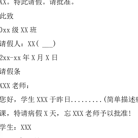
请假人：XX(___)
2xx-xx年X月X日
您好，学生XXX于昨日.
课，特请病假X天，忘XXX老师予以批准!
xx-xx年X月X日
上款(顶格写部门的名称或___的名字)：
正文(请假缘由、起止日期及天数)如：因...需要请假，请假时间
xx-xx年x月x日至xx-xx年x月x日共xx天，恳请领导批准。
下款(标在右下)..请假人：xxx