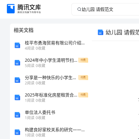
幼
儿
相关文档
幼儿园 请假
园
桂平市勇海贸易有限公司介绍企业发展分析报告
请
4
阅读
0
收藏
2024年中小学生清明节扫墓仪式发言稿范文
假
付费
5
阅读
0
收藏
范
分享是一种快乐的小学生作文
付费
幼
2
阅读
0
收藏
文
2025年标准化房屋租赁合同补充协议书
付费
1
阅读
0
收藏
幼
单位法人委托书
儿
1
阅读
0
收藏
此致
园
构建良好家校关系的研究——以成都市Z小学为例的任务书
1
阅读
0
收藏
0xx级
请