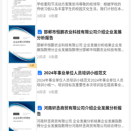
能
学校重阳节活动方案策划书尊敬的校领导：根据学校的
传统习俗以及丰富学生的校园文化生活，我们计划在本
镇敬老院义务劳动，奉献
力、
学期重阳节期间开展一系列丰富多彩的重阳节活动。通
3
阅读
0
收藏
过这些活动，我们旨在加深学生对中华传统文化的了解
社
和认同，
邯郸市恒鹏农业科技有限公司介绍企业发展
会
分析报告
适
邯郸市恒鹏农业科技有限公司 企业发展分析结果企业发
展指数得分企业发展指数得分邯郸市恒鹏农业科技有限
应
公司综合得分说明：企业发展指数根据企业规模、企业
2
阅读
0
收藏
创新、企业风险、企业活力四个维度对企业发展情况进
能
行评
付费
2024年事业单位人员培训小结范文
力，
2024年事业单位人员培训小结范文2024年事业单位人员
以
培训小结一、培训目标及重要性本次培训旨在提高事业
单位人员的综合素质和专业能力，增强工作能力和竞争
4
阅读
0
收藏
力，以适应时代发展需求和事业单位改革发展的要求。
适
应
河南轩丞商贸有限公司介绍企业发展分析报
告
素
河南轩丞商贸有限公司 企业发展分析结果企业发展指数
质
得分企业发展指数得分河南轩丞商贸有限公司综合得分
说明：企业发展指数根据企业规模、企业创新、企业风