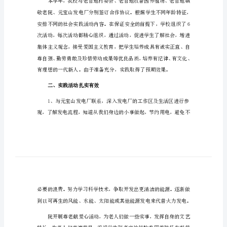
劳
动
实
践
活
动
总
结
劳
动
实
践