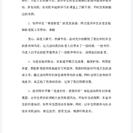
活
动
总
结
篇
1（1643
字）
二、实践活动扎实有效
为
全
面
提
高
学