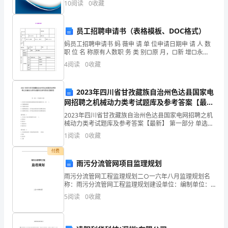
10
阅读
0
收藏
险、企业活力四个维度对企业发展情况进行评价。该企
教
业的
育
员工招聘申请书（表格模板、DOC格式）
的
蚂员工招聘申请书 蚂 薇申 请 单 位申请日期申 请 人 数
职 位 名 称原有人数职 务 类 别□原 月，□新 增□永
久， □临 时□职 员，□工 人雇用事由拟核工资试用期间
要
4
阅读
0
收藏
正式津贴聘用人
求，
2023年四川省甘孜藏族自治州色达县国家电
能
网招聘之机械动力类考试题库及参考答案【最
新】
够
2023年四川省甘孜藏族自治州色达县国家电网招聘之机
械动力类考试题库及参考答案【最新】 第一部分 单选题
(50题) 1、使用中如发现因轴承磨损而致使间隙增大时，
了
1
阅读
0
收藏
应( )。A.只调整前轴承B.
解
付费
雨污分流管网项目监理规划
社
雨污分流管网工程监理规划二○一六年八月监理规划名
称：雨污分流管网工程监理规划建设单位：编制单位：
会、
主要编制人员名单： 审定： 审查： 校核： 编制： 目 录
5
阅读
0
收藏
TOC \o "1-3" \h \z \
融
入