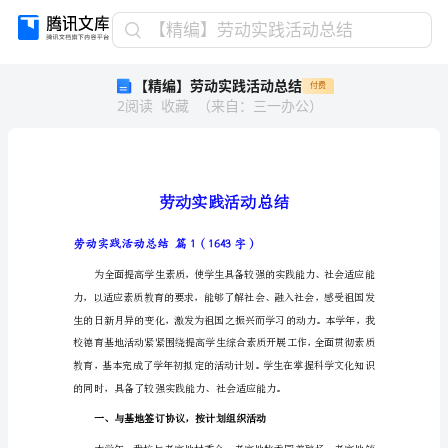
【精
【精编】劳动实践活动总结
编】
【精编】劳动实践活动总结
付费
劳
2
阅读
收藏
（
来自
：
三一办公
）
动
实
践
活
动
总
结