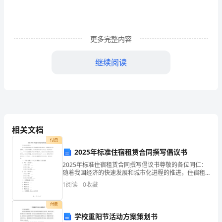
生
素
质，
更多完整内容
使
继续阅读
学
生
具
备
相关文档
较
付费
2025年标准住宿租赁合同撰写倡议书
强
2025年标准住宿租赁合同撰写倡议书尊敬的各位同仁：
随着我国经济的快速发展和城市化进程的推进，住宿租
的
赁市场日益繁荣，为满足市场需求，保障租赁双方的合
1
阅读
0
收藏
法权益，我们特发起《____年标准住宿租赁合同》撰写
过的东西。
实
付费
践
学校重阳节活动方案策划书