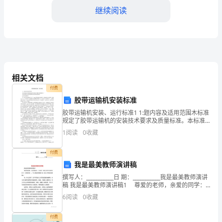
所
继续阅读
居
住
的
地
相关文档
付费
球
胶带运输机安装标准
环
胶带运输机安装、运行标准1 1:题内容及适用范围木标准
保护自然。
规定了胶带运输机的安装技术要求及质量标准。本标准
境，
适用于胶带运输机的安装和检查管理。2设计安装标准
1
阅读
0
收藏
2」皮带机巷道高度不低于2.4m,胶带输送机巷道行
包
付费
第二部分：推崇自然环保意识
括
我是最美教师演讲稿
撰写人：___________日 期：___________我是最美教师演讲
自
稿 我是最美教师演讲稿1 尊爱的老师，亲爱的同学：
大家好！我是马村区实验学校七二班的裴秦一，今天我
然
6
阅读
0
收藏
演讲的题目是《
物
付费