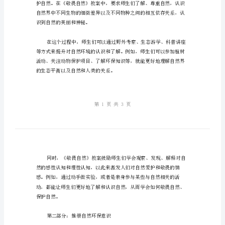
自
动植物等）。
然》
教
案
推
崇
自
第一部分：敬畏自然
然
环
保
意