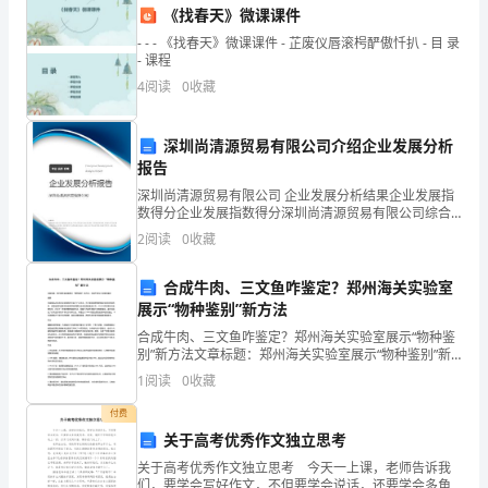
《找春天》微课课件
理
- - - 《找春天》微课课件 - 芷废仪唇滚枵酽傲忏扒 - 目 录
文明、环保意识的心理。
环
- 课程
4
阅读
0
收藏
境
（大
深圳尚清源贸易有限公司介绍企业发展分析
报告
气、
深圳尚清源贸易有限公司 企业发展分析结果企业发展指
水、
数得分企业发展指数得分深圳尚清源贸易有限公司综合
得分说明：企业发展指数根据企业规模、企业创新、企
2
阅读
0
收藏
业风险、企业活力四个维度对企业发展情况进行评价。
光、
识。
该企
合成牛肉、三文鱼咋鉴定？郑州海关实验室
声、
展示“物种鉴别”新方法
热
合成牛肉、三文鱼咋鉴定？郑州海关实验室展示“物种鉴
别”新方法文章标题：郑州海关实验室展示“物种鉴别”新
等）
方法：合成牛肉与三文鱼的鉴定摘要：合成食品近年来
1
阅读
0
收藏
在全球范围内引起了广泛关注。为了确保消费者的食品
和
安
付费
关于高考优秀作文独立思考
生
公德心。
关于高考优秀作文独立思考 今天一上课，老师告诉我
物
们，要学会写好作文，不但要学会说话，还要学会多角