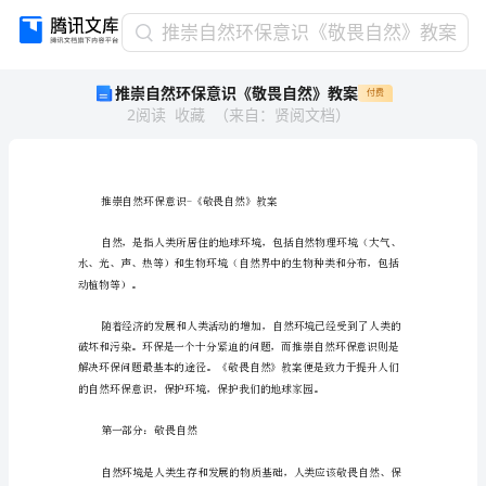
推
推崇自然环保意识《敬畏自然》教案
崇
推崇自然环保意识《敬畏自然》教案
付费
自
2
阅读
收藏
（
来自
：
贤阅文档
）
然
环
保
意
识
《敬
畏