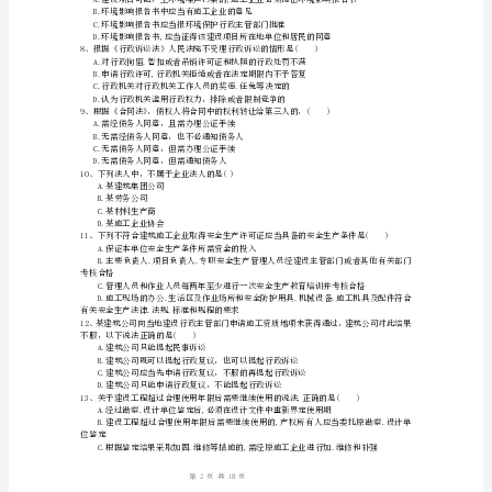
测
贷款利率计息
C
A.该仓储合同签订即生效,不以交付为要件
卷
C.该施工企业向仓储中心交付货物时合同生效
附
答
A.配套兼职安全生产管理人员
B.配套专职安全生产管理人员
C.因为规模较小，不需要配备安全生产
案
一
A.8月20日前
级
B.8月15日前
C.8月12日前
建
D.11月5日前
造
1
18
第页共页
师
《建