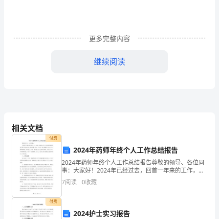
设
工
更多完整内容
程
继续阅读
法
规
A.建筑材料应该向建设单位采购
及
相
由施工企业承担责任
相关文档
关
付费
知
2024年药师年终个人工作总结报告
B.环境影响报告书中应当有施工企业的意见
2024年药师年终个人工作总结报告尊敬的领导、各位同
识》
事：大家好！2024年已经过去，回首一年来的工作，我
深感荣幸并对自己的工作总结进行深刻反思。在这一年
7
阅读
0
收藏
考
里，我认真履行了自己作为药师的职责，积极投入工作
前
付费
2024护士实习报告