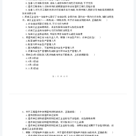
规
及
姓名:_________
相
考号:_________
关
知
A.1
识》
B.2
C.7
考
D.24
前
解决工程价款结算争议的说法,正确的是()
A.欠付工程款的利息从当事人起诉之日起算
检