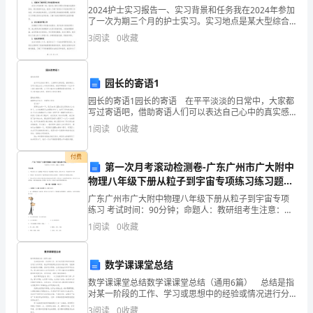
检
2024护士实习报告一、实习背景和任务我在2024年参加
测
了一次为期三个月的护士实习。实习地点是某大型综合
医院的医务部护理管理科。实习的任务主要包括：观察
3
阅读
0
收藏
A.需经债务人同意，且需办理公证手续
和了解临床护理工作的流程和标准，参与病房护理工作
C
B.无需经债务人同意，也不必通知债务人
卷
C.无需债务人同意，但需办理公证手续
园长的寄语1
D.无需债务人同意，但需通知债务人
附
10、下列法人中，不属于企业法人的是()
园长的寄语1园长的寄语 在平平淡淡的日常中，大家都
写过寄语吧，借助寄语人们可以表达自己心中的真实感
A.某建筑集团公司
答
受。相信写寄语是一个让许多人都头痛的问题，以下是
1
阅读
0
收藏
B.某劳务公司
小编为大家整理的园长的寄语，欢迎大家借鉴与参考，
案
C.某材料生产商
D.某施工企业协会
付费
第一次月考滚动检测卷-广东广州市广大附中
考
物理八年级下册从粒子到宇宙专项练习练习题
A.保证本单位安全生产条件所需资金的投入
试
（解析版）
广东广州市广大附中物理八年级下册从粒子到宇宙专项
练习 考试时间：90分钟；命题人：教研组考生注意：
须
考核合格
1、本卷分第I卷（选择题）和第Ⅱ卷（非选择题）两部
1
阅读
0
收藏
分，满分100分，考试时间90分钟2、答卷前，考生务
知：
有关安全生产法律.法规.标准和规程的要求
1.
数学课课堂总结
数学课课堂总结数学课课堂总结（通用6篇） 总结是指
考
不服，以下说法正确的是()
对某一阶段的工作、学习或思想中的经验或情况进行分
A.建筑公司只能提起民事诉讼
析研究，做出带有规律性结论的书面材料，它能够使头
3
阅读
0
收藏