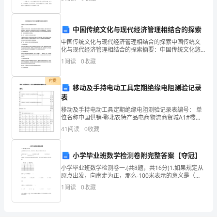
试
脑更加清醒，目标更加明确，让我们抽出时间写写总结
吧
时
中国传统文化与现代经济管理相结合的探索
间：
中国传统文化与现代经济管理相结合的探索中国传统文
180
化与现代经济管理相结合的探索摘要：中国传统文化悠
久而深厚，其中蕴含着丰富的价值观和管理智慧。随着
1
阅读
0
收藏
位鉴定
中国现代经济的迅猛发展，越来越多的人开始思考如何
分
将传统文
付费
钟，
移动及手持电动工具定期绝缘电阻测验记录
表
2
18
第页共页
满
移动及手持电动工具定期绝缘电阻测验记录表编号： 单
分
位名称中国供销·鄂北农特产品电商物流商贸城A1#楼工
作电压220v评定结论测验合格工程名称中国供
41
阅读
0
收藏
为
130
小学毕业班数学检测卷附完整答案【夺冠】
分。
小学毕业班数学检测卷一.(共8题，共16分)1.如果规定从
原点出发，向南走为正，那么-100米表示的意义是（
2.
）。 A.向东走100米 B.向西走100米 C.向北
1
阅读
0
收藏
全