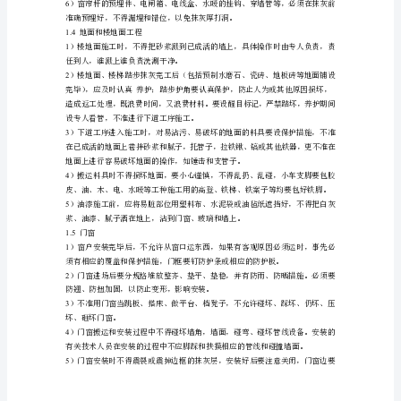
不
2
断
的
3
规
4
范
采取加固措施，以防被混凝土挤跑。
5
和
扔。竣工清理垃圾时一律从垃圾孔倒下。
完
6
善，
染墙面。
消
1.3
室内外抹灰
费
1
者
对
建