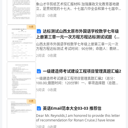
具
2
象山才华剪纸艺术馆汇报材料 加强廉政文化教育基地建
体
立，是贯彻党的十七大、十七届六中全会和第十七届中
央纪委第六次全会精神，深入推进新形势下反腐倡廉建
3
阅读
0
收藏
立的一项根底性工程。近年来，象山县依托自身优势，
的
在全县
设专人看管，不准进行下道工序施工。
付费
施
达标测试山西太原市外国语学校数学七年级
3
上册第三章一元一次方程方程达标测试试题（含
工
详解）
山西太原市外国语学校数学七年级上册第三章一元一次
过
方程方程达标测试 考试时间：90分钟；命题人：教研组
考生注意：1、本卷分第I卷（选择题）和第Ⅱ卷（非选择
2
阅读
0
收藏
题）两部分，满分100分，考试时间90分钟2、答
程
4
中
一级建造师考试建设工程项目管理真题汇编2
5
成
一级建造师考试建设工程项目管理真题汇编2（总分：
100.00,做题时间：120分钟）一、单项选择题（总题
数：70,分数：70. 00）L关于建设工程项目管理的内涵，
品
5
阅读
0
收藏
下列说法正确的是（）o （分数：1.
1.5
门窗
保
付费
1
英语Email范本大全03-03 推荐信
护
Dear Mr. Reynolds,I am honored to provide this letter
显
2
of recommendation for Ronan Cruise.I have know
7
阅读
0
收藏
防翘、防扭加固，以防止变形，影响安装。