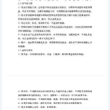
施
和
1
、对成品保护的具体要求
11
．基础和土石方工程
重
1
要
2
性
要加箱上锁，防止泡水泡塌基础。
3
随
）回填土打夯时，不得把基础挤扁碰坏。
4
着
雨排水设施。
建
5)
筑
行
1.2
砖气体工程
业
1