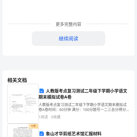
筑
产
更多完整内容
品
继续阅读
质
2
量
要
3
求
4
相关文档
越
5
）禁止在墙面上涂写、乱画、影响美观。
人教版考点复习测试二年级下学期小学语文
来
6
期末模拟试卷A卷
越
人教版考点复习测试二年级下学期小学语文期末模拟试
卷A卷时间：60分钟 满分：100分题号一二三总分得分
1.4
地面和楼地面工程
高，
一、积累与运用(40分)1. 阅读短文，回答问题。春天 春
1
阅读
0
收藏
天是个魔术师，谁比她更神奇，谁比
1
在
付费
任到人，谁溅上谁负责洗涮干净。
象山才华剪纸艺术馆汇报材料