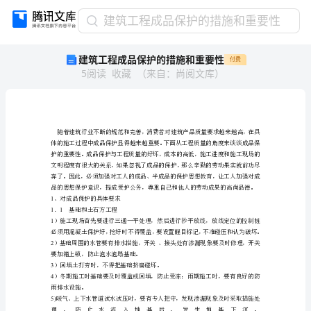
建
建筑工程成品保护的措施和重要性
筑
建筑工程成品保护的措施和重要性
付费
工
5
阅读
收藏
（
来自
：
尚阅文库
）
程
成
品
保
护
的
措