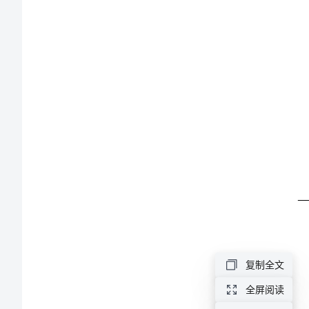
学
试
题
___________
(答
案
解
析)51
高
三
复制全文
上
全屏阅读