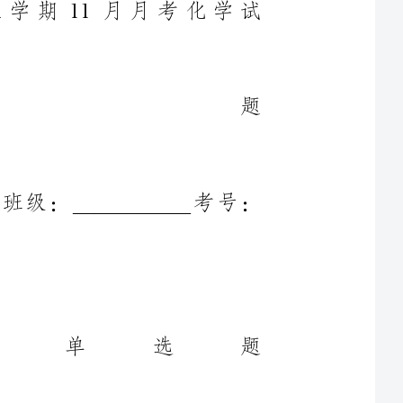
学校:___________姓名：___________班级：___________考号：
一、单选题
1．化学与社会、生产、生活密切相关。下列有关说法正确的是
A．油脂、糖类和蛋白质都是天然高分子化合物