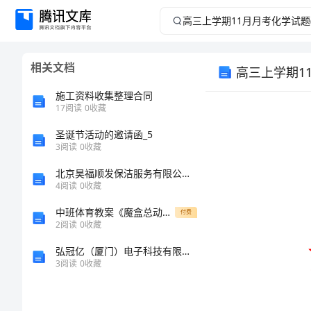
高
三
相关文档
高三上学期11
上
施工资料收集整理合同
学
17
阅读
0
收藏
圣诞节活动的邀请函_5
期
3
阅读
0
收藏
11
北京昊福顺发保洁服务有限公司介绍企业发展分析报告
4
阅读
0
收藏
月
中班体育教案《魔盒总动员》范文合集
付费
2
阅读
0
收藏
月
弘冠亿（厦门）电子科技有限公司介绍企业发展分析报告
考
3
阅读
0
收藏
化