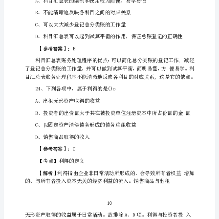
第
五
次
A
、
同
步
B
测
C
试
卷
核
D
、经过审
含
答