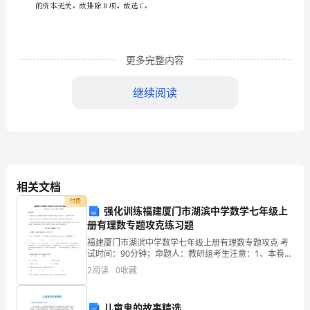
案
及
更多完整内容
解
继续阅读
【解析】会计账簿是由一定格式账页组成的，以经过审
析
云
南
省
2
、邮政储蓄机
相关文档
八
付费
强化训练福建厦门市湖滨中学数学七年级上
册有理数专题攻克练习题
月
位
A
、单
福建厦门市湖滨中学数学七年级上册有理数专题攻克 考
中
试时间：90分钟；命题人：教研组考生注意：1、本卷分
第I卷（选择题）和第Ⅱ卷（非选择题）两部分，满分100
2
阅读
0
收藏
旬
分，考试时间90分钟2、答卷前，考生务必用0
B
会
儿童鬼的故事精选