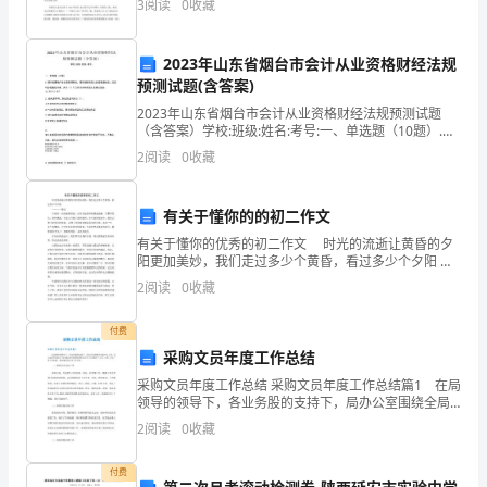
3
阅读
0
收藏
世界名人曾为徐志摩、林徽因做媒?诺贝尔文学
次
2023年山东省烟台市会计从业资格财经法规
同
预测试题(含答案)
步
2023年山东省烟台市会计从业资格财经法规预测试题
（含答案）学校:班级:姓名:考号:一、单选题（10题）.银
测
行结算账户发生变更情形的，银行接到存款人的变更通
2
阅读
0
收藏
知后，应及时办理变更手续，并于（）个工作日
试
有关于懂你的的初二作文
卷
有关于懂你的优秀的初二作文 时光的流逝让黄昏的夕
含
阳更加美妙，我们走过多少个黄昏，看过多少个夕阳
————题记 生命是一汪清澈的碧波，总在风起的时
2
阅读
0
收藏
答
候激起波澜，当繁华落尽，黄叶飘落，生命又开始
案
付费
采购文员年度工作总结
及
采购文员年度工作总结 采购文员年度工作总结篇1 在局
领导的领导下，各业务股的支持下，局办公室围绕全局
解
的中心工作，充分发挥参谋助手、协调服务和督促检查
2
阅读
0
收藏
落实作用，认真履行“办文、办事、办公”的工作职能，
析
付费