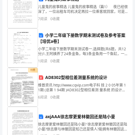
计
儿童鬼的故事精选 儿童鬼的故事精选（篇1） 夜已经很
深了，一位出租车司机决定再拉一位乘客就回家，可是
基
路上已经没多少人了。司机没有目的的开着，发现前面
般
款
C
、一
存
7
阅读
0
收藏
一个白影晃动，在向他招手，本来宁静的夜一下子有了
人
础
小学二年级下册数学期末测试卷及参考答案
知
【培优a卷】
款
D
、专用存
识
小学二年级下册数学期末测试卷一.选择题(共6题，共12
分)1.王阿姨养了24条金鱼，每3条金鱼用一个鱼缸，一
会
共需要（ ）个鱼缸。 A.8 B.7 C.6
1
阅读
0
收藏
计
付费
AD8302型相位差测量系统的设计
资
维普资讯 http://www.cqvip.com电子科 技 2 0 05年第 1
清
格
1期 (总第 1 94期 )AD8302型相位差测 量系统 的设计郑
3
、在财产
珍 ，王 海 ，周 渭，张云华( 西安 电子科
6
阅读
0
收藏
考
试
整
调
axjAAA徐志摩更爱林徽因还是陆小曼
A.
第
徐志摩更爱林徽因还是陆小曼? 徐志摩更爱林徽因还是陆
小曼?徐志摩与林徽因是知己还是情人?能拥有林徽因这样
五
的知音或红颜知己,虽然未成眷属,也是徐志摩的幸运!哪位