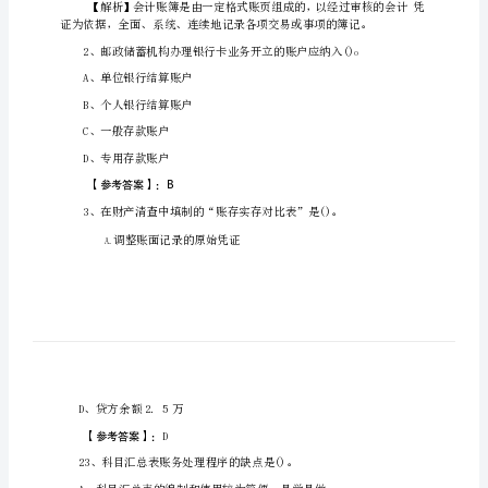
础
知
识
会
计
资
格
考
试
1