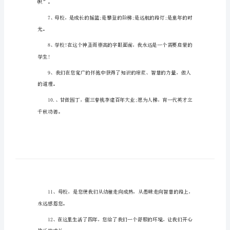
毕业寄语1
毕
业
伤
感
寄
语
80
句
集
锦
毕
帜”。
业
寄