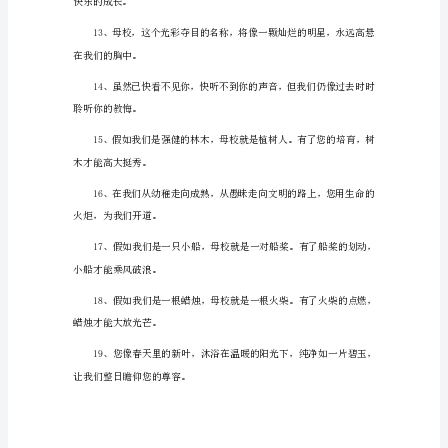
语
光。
1
1、
今
学生!
天
我
的道理。
以
母
校
千秋功德。
为
荣，
明