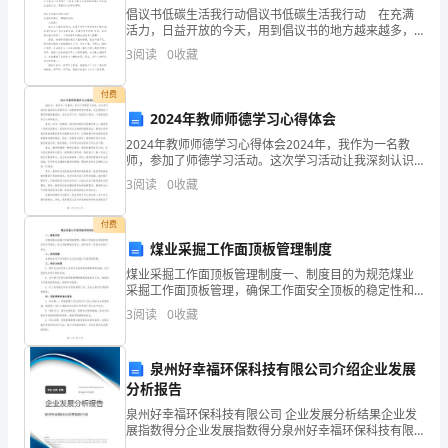
外
倡议书低碳生活我行动倡议书低碳生活我行动 在充满
活力，日益开放的今天，用到倡议书的地方越来越多，
的
通过倡议书可以弘扬社会主义核心价值观，梳理具有奉
聆听你的教悔。
3
阅读
0
收藏
献爱心的精神，营造一个更美好和谐的社会。那么一般
一
倡
付费
个
2024年教师师德学习心得体会
家，
2024年教师师德学习心得体会2024年，我作为一名教
木才能高大挺秀。
师，参加了师德学习活动。这次学习活动让我深刻认识
是
到作为一名教师的责任和使命，也让我明白了教师师德
3
阅读
0
收藏
的重要性。在这次学习中，我收获了很多，下面是我的
学
你
付费
给
煤业采掘工作面顶板管理制度
火炬，为我们开道。
煤业采掘工作面顶板管理制度一、制度目的为规范煤业
我
采掘工作面顶板管理，确保工作面安全顶板的稳定性和
可靠性，防止顶板事故的发生，保护采矿人员的生命财
3
阅读
0
收藏
温
产安全。二、适用范围本制度适用于所有煤矿企业的采
掘工作面
小船才能乘风破浪。
暖
泉州好幸福环保科技有限公司介绍企业发展
和
分析报告
泉州好幸福环保科技有限公司 企业发展分析结果企业发
幸
展指数得分企业发展指数得分泉州好幸福环保科技有限
蜡烛才能大放光芒。
公司综合得分说明：企业发展指数根据企业规模、企业