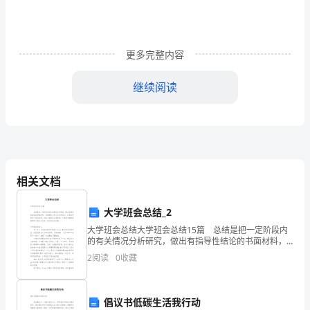
天
母
校
更多完整内容
以
继续阅读
我
为
荣。
永远感恩您。
2、
相关文档
你
快乐的成长。
大学班会总结_2
是
大学班会总结大学班会总结15篇 总结是把一定阶段内
我
的有关情况分析研究，做出有指导性结论的书面材料，
它能够给人努力工作的动力，让我们好好写一份总结
2
阅读
0
收藏
的
吧。总结一般是怎么写的呢？下面是小编收集整理的大
学
在我们的胸中。
另
倡议书低碳生活我行动