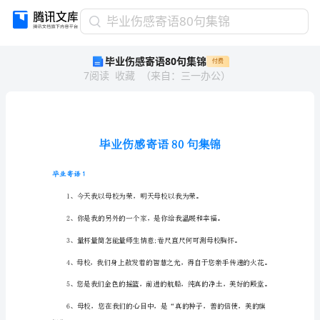
毕
毕业伤感寄语80句集锦
业
毕业伤感寄语80句集锦
付费
伤
7
阅读
收藏
（
来自
：
三一办公
）
感
寄
语
80
句
集
锦