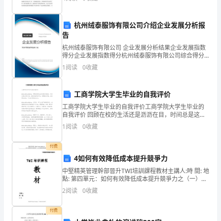
100007
B.雷达天线
分。
杭州绒泰服饰有限公司介绍企业发展分析报
C.航向天线阵
2.
告
全
D.卫星天线
杭州绒泰服饰有限公司 企业发展分析结果企业发展指数
得分企业发展指数得分杭州绒泰服饰有限公司综合得分
卷
说明：企业发展指数根据企业规模、企业创新、企业风
1
阅读
0
收藏
险、企业活力四个维度对企业发展情况进行评价。该企
共
业的
A.800
2
15
第页共页
工商学院大学生毕业的自我评价
三
工商学院大学生毕业的自我评价工商学院大学生毕业的
大
自我评价 回顾在校的生活还是沥沥在目，时间总是这样
的飞快，纵使有诸多的不舍，但理智告诉我，应该要往
1
阅读
0
收藏
题，
前看，不应该只
包
付费
4如何有效降低成本提升競爭力
括
中堅精英管理幹部晉升TWI培訓課程教材主講人:時 間: 地
點: 第四單元：如何有效降低成本提升競爭力之（一）
单
Cost Down的觀念要領與技法
2
阅读
0
收藏
项
付费
选