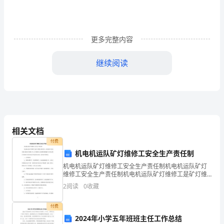
实
务》
更多完整内容
测
试
继续阅读
题
C.垫层
D
D.土基
卷
式施工。
附
相关文档
付费
A.3
答
机电机运队矿灯维修工安全生产责任制
案
B.7
机电机运队矿灯维修工安全生产责任制机电机运队矿灯
维修工安全生产责任制机电机运队矿灯维修工是矿灯维
考
修主要责任人，应协助矿灯充电室组长做好矿灯维修工
C.10
2
阅读
0
收藏
作，矿灯维修工必须熟练掌握煤矿安全知识和矿灯修理
专业技术
试
D.14
付费
须
2024年小学五年班班主任工作总结