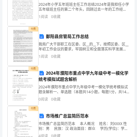
2024年小学五年班班主任工作总结2024年是我担任小学
式施工。
知：
五年级班主任的第二个年头，回顾过去一年的工作经
历，我深感班主任工作的重要性和挑战性。在这一年
1.
A.3
1
阅读
0
收藏
里，我在教学管理、班级管理和学生个性发展等方面付
出了
考
B.7
付费
鄱阳县房管局工作总结
试
C.10
我局广大干部职工在区委、区__的__下，按照区委、区__
时
年初工作会议的要求，牢固树立和全面落实科学发展
D.14
观，紧紧围绕经济建设这个中心，依法行政，认真履行
1
阅读
0
收藏
间：
管理职能，积极推进我区房管工作的健康发展，实现了
常
180
付费
2024年濮阳市重点中学九年级中考一模化学
A.特种报警
统考模拟试题含解析
分
B.消防紧急广播
2024年濮阳市重点中学九年级中考一模化学统考模拟试
钟，
题含解析一、单选题（本题共14小题，每题1分，共14
C.航班信息
分）1、下列有关广告词说法正确的是A．某矿泉水广告
0
阅读
0
收藏
满
词——呈弱碱性，含钾、钙、钠、镁等多种人体所需
D.登机呼叫广播
付费
分
市场推广总监简历范本
7、应具有易折性的天线是()
为
市场推广总监简历范本 本人概况 姓名：刘XXXX 性
别：男 民族：汉 政治面目：群众 学历(学位)：学士
A.全向信标天线
160
专业：商业经济管理 ：北京市东城区XX大街10号 ：
4
阅读
0
收藏