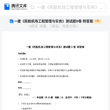
一
一建《民航机场工程管理与实务》测试题D卷 附答案
建
一建《民航机场工程管理与实务》测试题D卷 附答案
付费
《民
4
阅读
收藏
（
来自
：
尚阅文库
）
航
机
场
工
程
管
考试须知：
理
1.考试时间：180分钟，满分为160分。