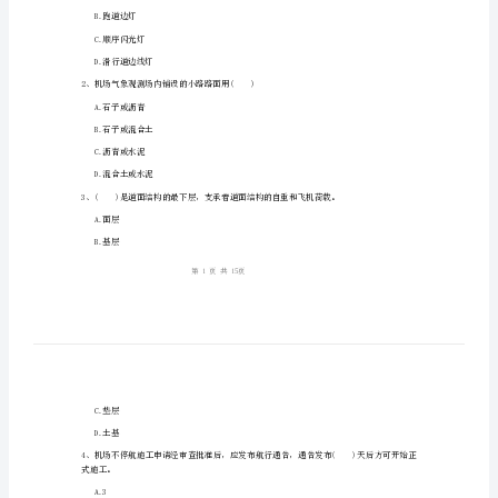
与
实
务》
测
姓名:_________
试
考号:_________
题
D
1、下列灯光系统中必须用并联供电的是()
卷
A.跑道中线灯
附
B.跑道边灯
答
C.顺序闪光灯