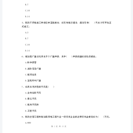
D.滑行道边线灯
案
2、机场气象观测场内铺设的小路路面用()
一
A.石子或沥青
建
B.石子或混合土
《民
C.沥青或水泥
航
D.混合土或水泥
机
场
工
A.面层
程
B.基层
管
1
15
第页共页
理
与